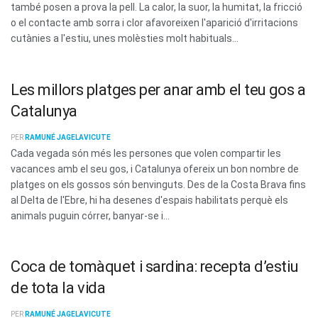
també posen a prova la pell. La calor, la suor, la humitat, la fricció
o el contacte amb sorra i clor afavoreixen l'aparició d'irritacions
cutànies a l'estiu, unes molèsties molt habituals...
Les millors platges per anar amb el teu gos a
Catalunya
PER
RAMUNÉ JAGELAVICUTE
Cada vegada són més les persones que volen compartir les
vacances amb el seu gos, i Catalunya ofereix un bon nombre de
platges on els gossos són benvinguts. Des de la Costa Brava fins
al Delta de l'Ebre, hi ha desenes d'espais habilitats perquè els
animals puguin córrer, banyar-se i...
Coca de tomàquet i sardina: recepta d’estiu
de tota la vida
PER
RAMUNÉ JAGELAVICUTE