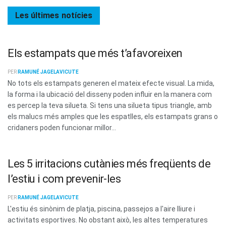
Les últimes
notícies
Els estampats que més t’afavoreixen
PER
RAMUNÉ JAGELAVICUTE
No tots els estampats generen el mateix efecte visual. La mida,
la forma i la ubicació del disseny poden influir en la manera com
es percep la teva silueta. Si tens una silueta tipus triangle, amb
els malucs més amples que les espatlles, els estampats grans o
cridaners poden funcionar millor...
Les 5 irritacions cutànies més freqüents de
l’estiu i com prevenir-les
PER
RAMUNÉ JAGELAVICUTE
L'estiu és sinònim de platja, piscina, passejos a l'aire lliure i
activitats esportives. No obstant això, les altes temperatures