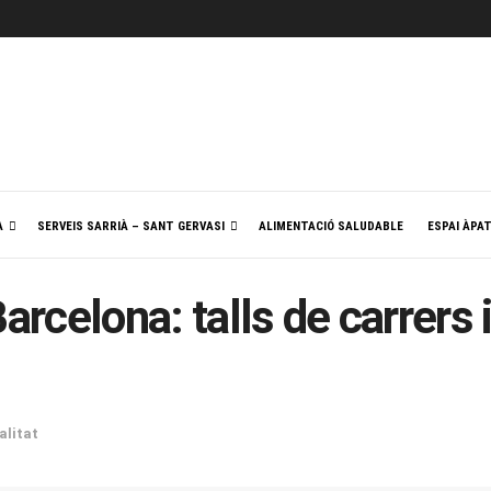
A
SERVEIS SARRIÀ – SANT GERVASI
ALIMENTACIÓ SALUDABLE
ESPAI ÀPA
arcelona: talls de carrers 
alitat