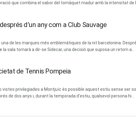
ració que combina el sabor del tomàquet madur amb la intensitat de les
m després d’un any com a Club Sauvage
erar una de les marques més emblemàtiques de la nit barcelonina. Des
la sala tornarà a dir-se Sidecar, una decisió que suposa un retorn a...
Societat de Tennis Pompeia
vistes privilegiades a Montjuïc és possible aquest estiu sense ser soci
prés de dos anys i, durant la temporada d'estiu, qualsevol persona hi...