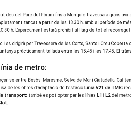
ut des del Parc del Fòrum fins a Montjuïc travessarà grans aving
mpletament tancat a partir de les 13.30 h, amb el període de més 
.30 h. L’aparcament estarà prohibit al llarg de tot el recorregut 
c i es dirigirà per Travessera de les Corts, Sants i Creu Coberta 
ntanya pràcticament tallada entre les 15:45 i les 17:45. El tràns
línia de metro:
çar-se entre Besòs, Maresme, Selva de Mar i Ciutadella. Cal te
usa de les obres d’adaptació de l’estació.
Línia V21 de TMB:
rec
de transport:
també es pot optar per les línies
L1
i
L2
del metro
Clot
.