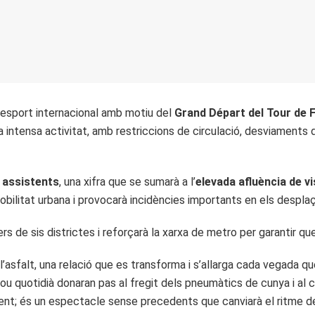
l’esport internacional amb motiu del
Grand Départ del Tour de 
na intensa activitat, amb restriccions de circulació, desviaments 
 assistents
, una xifra que se sumarà a l’
elevada afluència de v
obilitat urbana i provocarà incidències importants en els despla
rs de sis districtes i reforçarà la xarxa de metro per garantir qu
asfalt, una relació que es transforma i s’allarga cada vegada que
renou quotidià donaran pas al fregit dels pneumàtics de cunya i al 
; és un espectacle sense precedents que canviarà el ritme de la