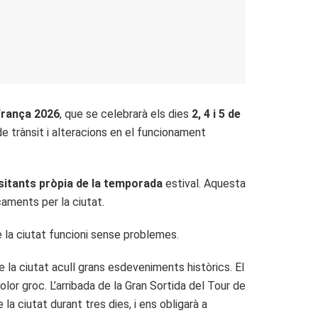
França 2026
, que se celebrarà els dies
2, 4 i 5 de
de trànsit i alteracions en el funcionament
isitants pròpia de la temporada
estival. Aquesta
çaments per la ciutat.
e la ciutat funcioni sense problemes.
 la ciutat acull grans esdeveniments històrics. El
color groc. L’arribada de la Gran Sortida del Tour de
 ciutat durant tres dies, i ens obligarà a