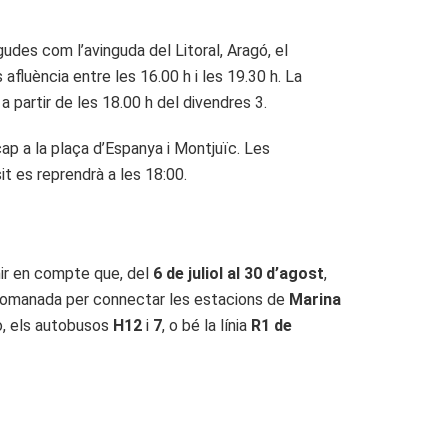
udes com l’avinguda del Litoral, Aragó, el
afluència entre les 16.00 h i les 19.30 h. La
a partir de les 18.00 h del divendres 3.
cap a la plaça d’Espanya i Montjuïc. Les
it es reprendrà a les 18:00.
nir en compte que, del
6 de juliol al 30 d’agost
,
omanada per connectar les estacions de
Marina
, els autobusos
H12
i
7
, o bé la línia
R1 de