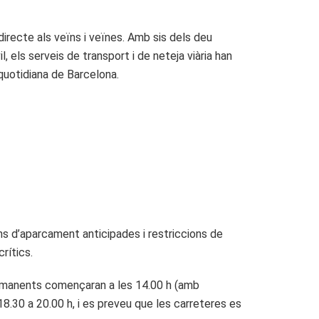
 directe als veïns i veïnes. Amb sis dels deu
, els serveis de transport i de neteja viària han
 quotidiana de Barcelona.
ions d’aparcament anticipades i restriccions de
rítics.
 permanents començaran a les 14.00 h (amb
 18.30 a 20.00 h, i es preveu que les carreteres es