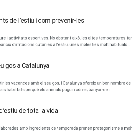
ts de l’estiu i com prevenir-les
lliure i activitats esportives. No obstant això, les altes temperatures tam
parició d'irritacions cutànies a l'estiu, unes molèsties molt habituals...
eu gos a Catalunya
 les vacances amb el seu gos, i Catalunya ofereix un bon nombre de 
ais habilitats perquè els animals puguin córrer, banyar-se i...
’estiu de tota la vida
 i elaborades amb ingredients de temporada prenen protagonisme a mol