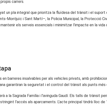
ropis carrers.
t un pla integral que prioritza la fluïdesa del trànsit i el suport
s-Montjuïc i Sant Martí—, la Policia Municipal, la Protecció Civil
antenir els serveis essencials i minimitzar l’impacte en la vida
tapa
its en barreres insalvables per als vehicles privats, amb prohibic
a garantiran la seguretat i el control del trànsit als punts més c
erà a la Sagrada Família i l’avinguda Gaudí. Els talls de trànsit
estringint l’accés als aparcaments. L’acte principal tindrà lloc de