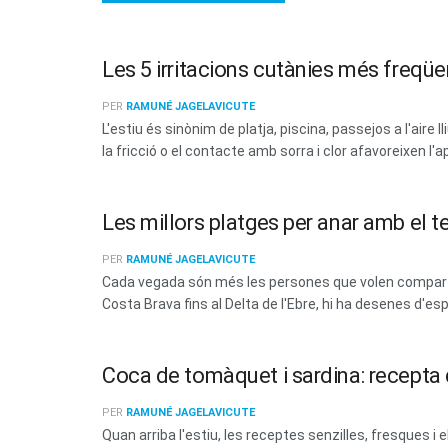
Les 5 irritacions cutànies més freqüen
PER
RAMUNÉ JAGELAVICUTE
L'estiu és sinònim de platja, piscina, passejos a l'aire 
la fricció o el contacte amb sorra i clor afavoreixen l'a
Les millors platges per anar amb el t
PER
RAMUNÉ JAGELAVICUTE
Cada vegada són més les persones que volen compartir
Costa Brava fins al Delta de l'Ebre, hi ha desenes d'esp
Coca de tomàquet i sardina: recepta d
PER
RAMUNÉ JAGELAVICUTE
Quan arriba l'estiu, les receptes senzilles, fresques