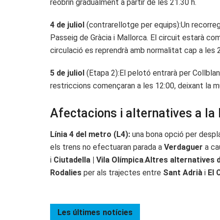
reobrin gradualment a partir de les 21.30 h.
4 de juliol
(contrarellotge per equips):Un recorreg
Passeig de Gràcia i Mallorca. El circuit estarà co
circulació es reprendrà amb normalitat cap a les 20
5 de juliol
(Etapa 2):El pelotó entrarà per Collblan
restriccions començaran a les 12:00, deixant la mu
Afectacions i alternatives a la 
Línia 4 del metro (L4):
una bona opció per despla
els trens no efectuaran parada a
Verdaguer
a ca
i
Ciutadella | Vila Olímpica
.
Altres alternatives 
Rodalies
per als trajectes entre
Sant Adrià
i
El 
Les últimes
notícies