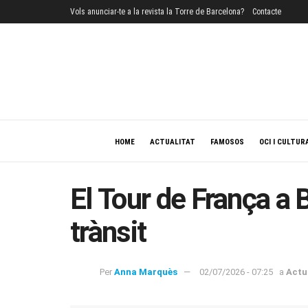
Vols anunciar-te a la revista la Torre de Barcelona?
Contacte
HOME
ACTUALITAT
FAMOSOS
OCI I CULTUR
El Tour de França a B
trànsit
Per
Anna Marquès
02/07/2026 - 07:25
a
Actu