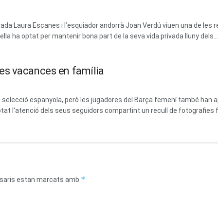
dada Laura Escanes i l’esquiador andorrà Joan Verdú viuen una de les 
la ha optat per mantenir bona part de la seva vida privada lluny dels...
es vacances en família
 la selecció espanyola, però les jugadores del Barça femení també ha
at l'atenció dels seus seguidors compartint un recull de fotografies fa
*
saris estan marcats amb