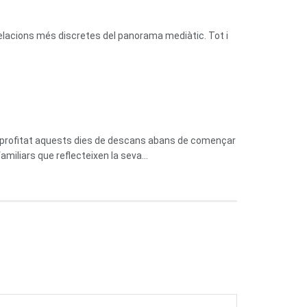
relacions més discretes del panorama mediàtic. Tot i
n aprofitat aquests dies de descans abans de començar
miliars que reflecteixen la seva...