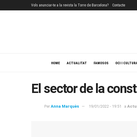
Vols anunciar-te a la revista la Torre de Barcelona?
Contacte
HOME
ACTUALITAT
FAMOSOS
OCI I CULTUR
El sector de la con
Per
Anna Marquès
19/01/2022 - 19:51
a
Actu