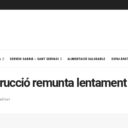
A
SERVEIS SARRIÀ – SANT GERVASI
ALIMENTACIÓ SALUDABLE
ESPAI ÀPA
strucció remunta lentament
alitat