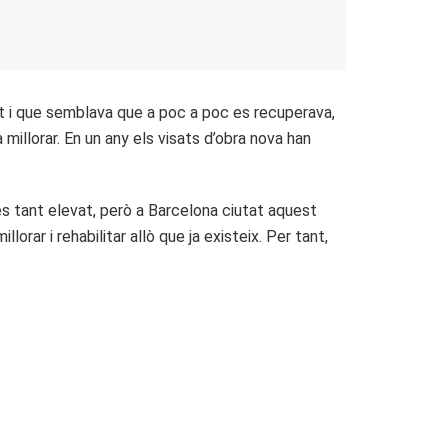
tot i que semblava que a poc a poc es recuperava,
illorar. En un any els visats d’obra nova han
 és tant elevat, però a Barcelona ciutat aquest
ar i rehabilitar allò que ja existeix. Per tant,