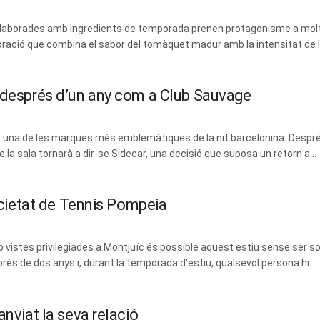
 i elaborades amb ingredients de temporada prenen protagonisme a mol
ració que combina el sabor del tomàquet madur amb la intensitat de les
m després d’un any com a Club Sauvage
erar una de les marques més emblemàtiques de la nit barcelonina. Des
la sala tornarà a dir-se Sidecar, una decisió que suposa un retorn a...
Societat de Tennis Pompeia
vistes privilegiades a Montjuïc és possible aquest estiu sense ser soci
prés de dos anys i, durant la temporada d'estiu, qualsevol persona hi...
anviat la seva relació