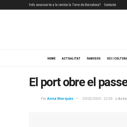
Vols anunciar-te a la revista la Torre de Barcelona?
Contacte
HOME
ACTUALITAT
FAMOSOS
OCI I CULTUR
El port obre el passe
Per
Anna Marquès
25/02/2025 - 22:03
a
Actu