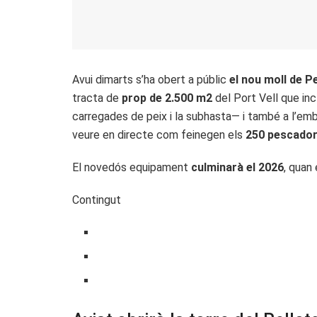
Avui dimarts s’ha obert a públic
el nou moll de 
tracta de
prop de 2.500 m
2
del Port Vell que in
carregades de peix i la subhasta— i també a l’e
veure en directe com feinegen els
250 pescador
El novedós equipament
culminarà el 2026
, quan
Contingut