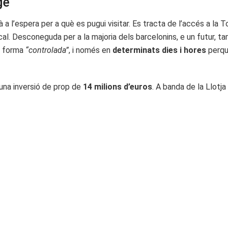
ge
 a l’espera per a què es pugui visitar. Es tracta de l’accés a la T
ocal. Desconeguda per a la majoria dels barcelonins, e un futur, t
e forma
“controlada”
, i només en
determinats dies i hores
perqu
una inversió de prop de
14 milions d’euros
. A banda de la Llotj