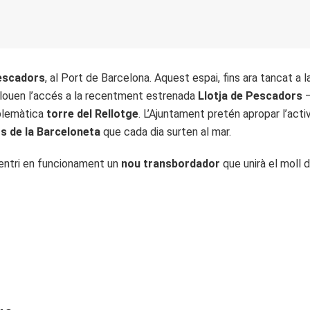
Pescadors
, al Port de Barcelona. Aquest espai, fins ara tancat a l
clouen l’accés a la recentment estrenada
Llotja de Pescadors
—
mblemàtica
torre del Rellotge
. L’Ajuntament pretén apropar l’act
s de la Barceloneta
que cada dia surten al mar.
 entri en funcionament un
nou transbordador
que unirà el moll 