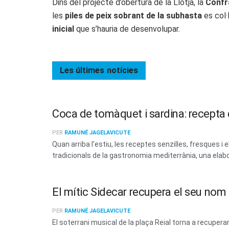
Dins del projecte d’obertura de la Llotja, la
Confr
les
piles de peix sobrant de la subhasta
es col·
inicial
que s’hauria de desenvolupar.
Les últimes
notícies
Coca de tomàquet i sardina: recepta d
PER
RAMUNÉ JAGELAVICUTE
Quan arriba l'estiu, les receptes senzilles, fresques
tradicionals de la gastronomia mediterrània, una elabo
El mític Sidecar recupera el seu no
PER
RAMUNÉ JAGELAVICUTE
El soterrani musical de la plaça Reial torna a recup