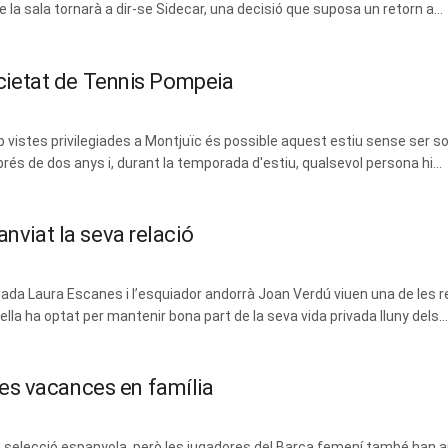
la sala tornarà a dir-se Sidecar, una decisió que suposa un retorn a...
Societat de Tennis Pompeia
vistes privilegiades a Montjuïc és possible aquest estiu sense ser soci
prés de dos anys i, durant la temporada d'estiu, qualsevol persona hi...
anviat la seva relació
dada Laura Escanes i l’esquiador andorrà Joan Verdú viuen una de les 
la ha optat per mantenir bona part de la seva vida privada lluny dels...
es vacances en família
 la selecció espanyola, però les jugadores del Barça femení també ha