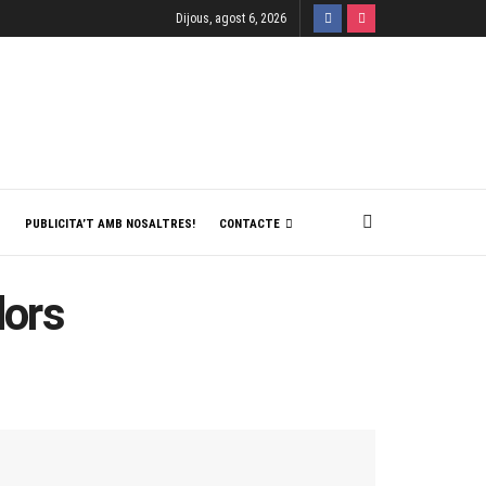
Dijous, agost 6, 2026
T
PUBLICITA’T AMB NOSALTRES!
CONTACTE
dors