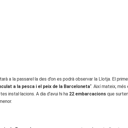
arà a la passarel·la des d’on es podrà observar la Llotja. El prime
nculat a la pesca i el peix de la Barceloneta
“. Així mateix, mé
s instal·lacions. A dia d’avui hi ha
22 embarcacions
que surten
menor.