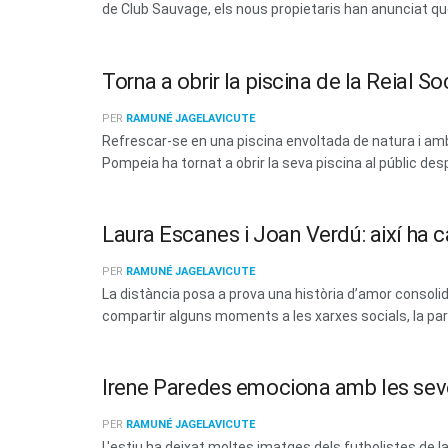
de Club Sauvage, els nous propietaris han anunciat que 
Torna a obrir la piscina de la Reial 
PER
RAMUNÉ JAGELAVICUTE
Refrescar-se en una piscina envoltada de natura i amb 
Pompeia ha tornat a obrir la seva piscina al públic des
Laura Escanes i Joan Verdú: així ha c
PER
RAMUNÉ JAGELAVICUTE
La distància posa a prova una història d’amor consoli
compartir alguns moments a les xarxes socials, la parel
Irene Paredes emociona amb les sev
PER
RAMUNÉ JAGELAVICUTE
L'estiu ha deixat moltes imatges dels futbolistes de