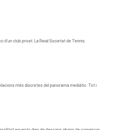
 d'un club privat. La Reial Societat de Tennis
relacions més discretes del panorama mediàtic. Tot i
n aprofitat aquests dies de descans abans de començar