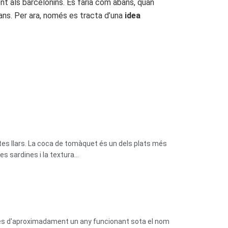
t als barcelonins. Es faria com abans, quan
ans. Per ara, només es tracta d’una
idea
tes llars. La coca de tomàquet és un dels plats més
 sardines i la textura...
prés d'aproximadament un any funcionant sota el nom