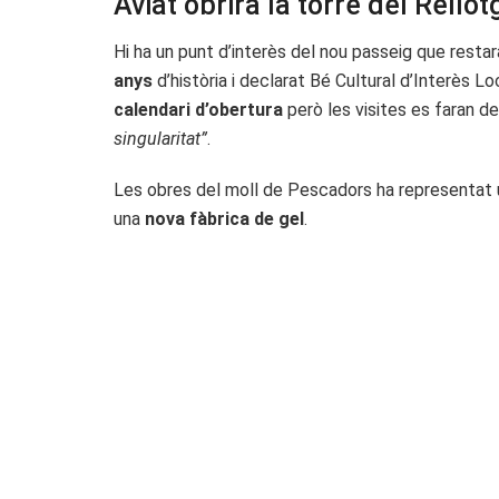
Aviat obrirà la torre del Rellot
Hi ha un punt d’interès del nou passeig que restarà
anys
d’història i declarat Bé Cultural d’Interès L
calendari d’obertura
però les visites es faran d
singularitat”
.
Les obres del moll de Pescadors ha representat 
una
nova fàbrica de gel
.