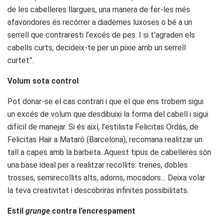
de les cabelleres llargues, una manera de fer-les més
afavoridores és recórrer a diademes luxoses o bé a un
serrell que contraresti l’excés de pes. I si t’agraden els
cabells curts, decideix-te per un pixie amb un serrell
curtet”.
Volum sota control
Pot donar-se el cas contrari i que el que ens trobem sigui
un excés de volum que desdibuixi la forma del cabell i sigui
difícil de manejar. Si és així, l’estilista Felicitas Ordás, de
Felicitas Hair a Mataró (Barcelona), recomana realitzar un
tall a capes amb la barbeta. Aquest tipus de cabelleres són
una base ideal per a realitzar recollits: trenes, dobles
trosses, semirecollits alts, adorns, mocadors… Deixa volar
la teva creativitat i descobriràs infinites possibilitats.
Estil
grunge
contra l’encrespament