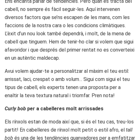
Ens encanta parlar de tendències. Però quan es tracta del
cabell, no sempre és fàcil seguir-les. Aquí intervenen
diversos factors que se’ns escapen de les mans, com les
faccions de la nostra cara o les condicions climàtiques.
L’èxit d’un nou look també dependrà, i molt, de la mena de
cabell que tinguem. Hem de tenir-ho clar si volem que sigui
afavoridor i que després del primer rentat no es converteixi
en un autèntic maldecap.
Avui volem ajudar-te a personalitzar al màxim el teu estil:
arrissat, laci, crespat o amb volum… Sigui com sigui el teu
tipus de cabell, els experts tenen una proposta per a
enaltir la teva textura natural i triomfar. Pren nota!
Curly bob
per a cabelleres molt arrissades
Els rínxols estan de moda així que, si és el teu cas, treu-los
partit! En cabelleres de rínxol molt petit o estil afro, el
tall
bob
és una de les tendències guanyadores per a emfatitzar