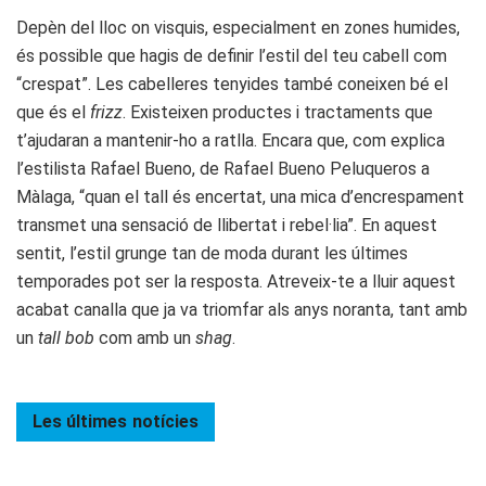
Depèn del lloc on visquis, especialment en zones humides,
és possible que hagis de definir l’estil del teu cabell com
“crespat”. Les cabelleres tenyides també coneixen bé el
que és el
frizz
. Existeixen productes i tractaments que
t’ajudaran a mantenir-ho a ratlla. Encara que, com explica
l’estilista Rafael Bueno, de Rafael Bueno Peluqueros a
Màlaga, “quan el tall és encertat, una mica d’encrespament
transmet una sensació de llibertat i rebel·lia”. En aquest
sentit, l’estil grunge tan de moda durant les últimes
temporades pot ser la resposta. Atreveix-te a lluir aquest
acabat canalla que ja va triomfar als anys noranta, tant amb
un
tall bob
com amb un
shag
.
Les últimes
notícies