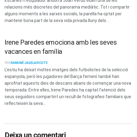
Escanes i l’esquiador andorrà Joan Verdú viuen una de les
relacions més discretes del panorama mediàtic. Tot i compartir
alguns moments a les xarxes socials, la parella ha optat per
mantenir bona part de la seva vida privada lluny dels...
Irene Paredes emociona amb les seves
vacances en família
PER
RAMUNÉ JAGELAVICUTE
L'estiu ha deixat moltes imatges dels futbolistes de la selecció
espanyola, però les jugadores del Barça femení també han
aprofitat aquests dies de descans abans de començar una nova
temporada. Entre elles, Irene Paredes ha captat l'atenció dels
seus seguidors compartint un recull de fotografies familiars que
reflecteixen la seva...
Deixa un comentari