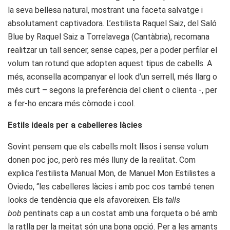
la seva bellesa natural, mostrant una faceta salvatge i
absolutament captivadora. L’estilista Raquel Saiz, del Saló
Blue by Raquel Saiz a Torrelavega (Cantàbria), recomana
realitzar un tall sencer, sense capes, per a poder perfilar el
volum tan rotund que adopten aquest tipus de cabells. A
més, aconsella acompanyar el look d’un serrell, més llarg o
més curt – segons la preferència del client o clienta -, per
a fer-ho encara més còmode i cool.
Estils ideals per a cabelleres làcies
Sovint pensem que els cabells molt llisos i sense volum
donen poc joc, però res més lluny de la realitat. Com
explica l’estilista Manual Mon, de Manuel Mon Estilistes a
Oviedo, “les cabelleres làcies i amb poc cos també tenen
looks de tendència que els afavoreixen. Els
talls
bob
pentinats cap a un costat amb una forqueta o bé amb
la ratlla per la meitat són una bona opció. Per a les amants