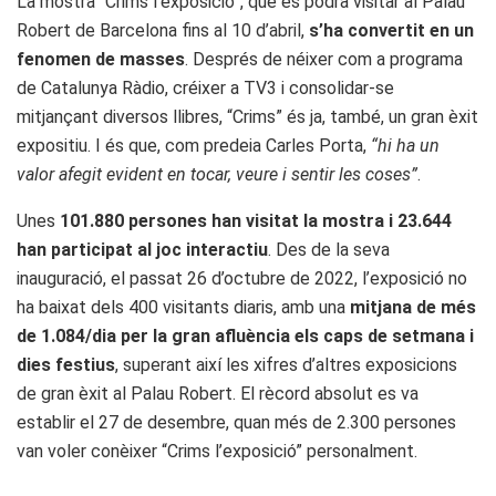
La mostra “Crims l’exposició”, que es podrà visitar al Palau
Robert de Barcelona fins al 10 d’abril,
s’ha convertit en un
fenomen de masses
. Després de néixer com a programa
de Catalunya Ràdio, créixer a TV3 i consolidar-se
mitjançant diversos llibres, “Crims” és ja, també, un gran èxit
expositiu. I és que, com predeia Carles Porta,
“hi ha un
valor afegit evident en tocar, veure i sentir les coses”
.
Unes
101.880 persones han visitat la mostra i 23.644
han participat al joc interactiu
. Des de la seva
inauguració, el passat 26 d’octubre de 2022, l’exposició no
ha baixat dels 400 visitants diaris, amb una
mitjana de més
de 1.084/dia per la gran afluència els caps de setmana i
dies festius
, superant així les xifres d’altres exposicions
de gran èxit al Palau Robert. El rècord absolut es va
establir el 27 de desembre, quan més de 2.300 persones
van voler conèixer “Crims l’exposició” personalment.