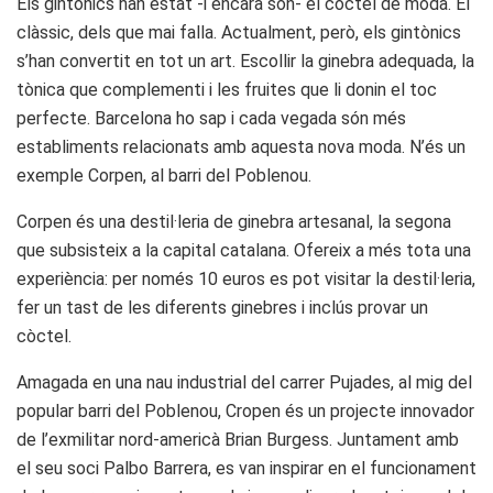
Els gintònics han estat -i encara són- el còctel de moda. El
clàssic, dels que mai falla. Actualment, però, els gintònics
s’han convertit en tot un art. Escollir la ginebra adequada, la
tònica que complementi i les fruites que li donin el toc
perfecte. Barcelona ho sap i cada vegada són més
establiments relacionats amb aquesta nova moda. N’és un
exemple Corpen, al barri del Poblenou.
Corpen és una destil·leria de ginebra artesanal, la segona
que subsisteix a la capital catalana. Ofereix a més tota una
experiència: per només 10 euros es pot visitar la destil·leria,
fer un tast de les diferents ginebres i inclús provar un
còctel.
Amagada en una nau industrial del carrer Pujades, al mig del
popular barri del Poblenou, Cropen és un projecte innovador
de l’exmilitar nord-americà Brian Burgess. Juntament amb
el seu soci Palbo Barrera, es van inspirar en el funcionament