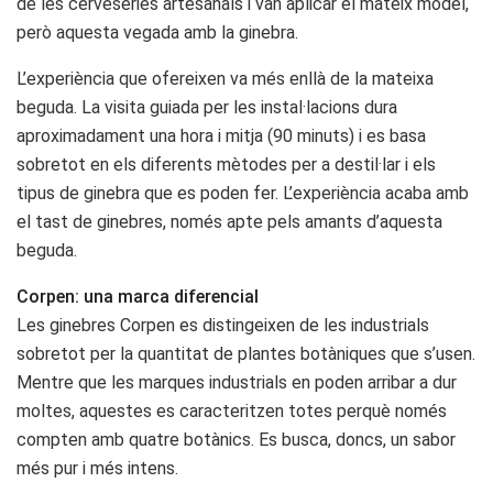
de les cerveseries artesanals i van aplicar el mateix model,
però aquesta vegada amb la ginebra.
L’experiència que ofereixen va més enllà de la mateixa
beguda. La visita guiada per les instal·lacions dura
aproximadament una hora i mitja (90 minuts) i es basa
sobretot en els diferents mètodes per a destil·lar i els
tipus de ginebra que es poden fer. L’experiència acaba amb
el tast de ginebres, només apte pels amants d’aquesta
beguda.
Corpen: una marca diferencial
Les ginebres Corpen es distingeixen de les industrials
sobretot per la quantitat de plantes botàniques que s’usen.
Mentre que les marques industrials en poden arribar a dur
moltes, aquestes es caracteritzen totes perquè només
compten amb quatre botànics. Es busca, doncs, un sabor
més pur i més intens.