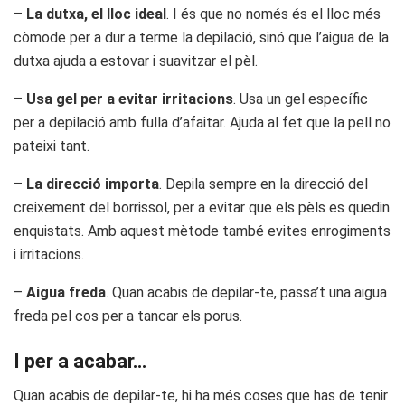
–
La dutxa, el lloc ideal
. I és que no només és el lloc més
còmode per a dur a terme la depilació, sinó que l’aigua de la
dutxa ajuda a estovar i suavitzar el pèl.
–
Usa gel per a evitar irritacions
. Usa un gel específic
per a depilació amb fulla d’afaitar. Ajuda al fet que la pell no
pateixi tant.
–
La direcció importa
. Depila sempre en la direcció del
creixement del borrissol, per a evitar que els pèls es quedin
enquistats. Amb aquest mètode també evites enrogiments
i irritacions.
–
Aigua freda
. Quan acabis de depilar-te, passa’t una aigua
freda pel cos per a tancar els porus.
I per a acabar…
Quan acabis de depilar-te, hi ha més coses que has de tenir