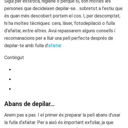
Sigui per estètica, higiene o perquè sí, són moltes les
persones que decideixen depilar-se… sobretot a l’estiu que
és quan més descobert portem el cos. I, per descomptat,
hi ha moltes tècniques: cera, làser, fotodepilació o fulla
d’afaitar, entre altres. Avui repassarem alguns consells i
recomanacions per a lluir una pell perfecta després de
depilar-te amb fulla d’
afaitar
.
Contingut
Abans de depilar…
Anem pas a pas. I el primer és preparar la pell abans d’usar
la fulla d’afaitar. Per a això és important exfoliar, ja que