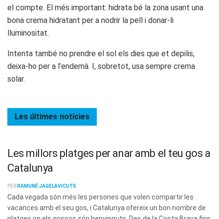
el compte. El més important: hidrata bé la zona usant una
bona crema hidratant per a nodrir la pell i donar-li
lluminositat.
Intenta també no prendre el sol els dies que et depilis,
deixa-ho per a l’endemà. I, sobretot, usa sempre crema
solar.
Les últimes
notícies
Les millors platges per anar amb el teu gos a
Catalunya
PER
RAMUNÉ JAGELAVICUTE
Cada vegada són més les persones que volen compartir les
vacances amb el seu gos, i Catalunya ofereix un bon nombre de
platges on els gossos són benvinguts. Des de la Costa Brava fins