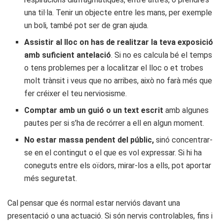
una til·la. Tenir un objecte entre les mans, per exemple
un boli, també pot ser de gran ajuda.
Assistir al lloc on has de realitzar la teva exposició
amb suficient antelació
. Si no es calcula bé el temps
o tens problemes per a localitzar el lloc o et trobes
molt trànsit i veus que no arribes, això no farà més que
fer créixer el teu nerviosisme.
Comptar amb un guió o un text escrit
amb algunes
pautes per si s’ha de recórrer a ell en algun moment.
No estar massa pendent del públic,
sinó concentrar-
se en el contingut o el que es vol expressar. Si hi ha
coneguts entre els oïdors, mirar-los a ells, pot aportar
més seguretat.
Cal pensar que és normal estar nerviós davant una
presentació o una actuació. Si són nervis controlables, fins i