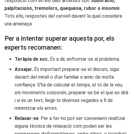
l’exposició com en els dies anteriors són:
sudoració,
palpitacions, tremolors, quequesa, rubor o insomni
.
Tots ells, respostes del cervell davant la qual considera
una amenaça.
Per a intentar superar aquesta por, els
experts recomanen:
Teràpia de xoc.
És a dir, enfrontar-se al problema.
Assajar.
És important preparar-se el discurs, sigui
davant del mirall o d’un familiar o amic de molta
confiança. S’ha de calcular el temps, el to de la veu,
els moviments corporals, preparar-se bé el que es dirà
i si és un text, llegir-lo diverses vegades a fi de
minimitzar els errors.
Relaxar-se
. Per a fer-ho pot ser convenient realitzar
alguna tècnica de relaxació com poden ser les
respiracions diafragmàtiques, entre altres, o prendre’s