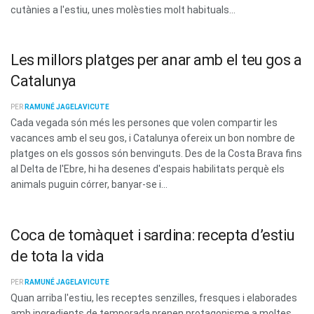
cutànies a l'estiu, unes molèsties molt habituals...
Les millors platges per anar amb el teu gos a
Catalunya
PER
RAMUNÉ JAGELAVICUTE
Cada vegada són més les persones que volen compartir les
vacances amb el seu gos, i Catalunya ofereix un bon nombre de
platges on els gossos són benvinguts. Des de la Costa Brava fins
al Delta de l'Ebre, hi ha desenes d'espais habilitats perquè els
animals puguin córrer, banyar-se i...
Coca de tomàquet i sardina: recepta d’estiu
de tota la vida
PER
RAMUNÉ JAGELAVICUTE
Quan arriba l'estiu, les receptes senzilles, fresques i elaborades
amb ingredients de temporada prenen protagonisme a moltes