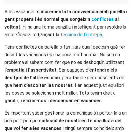
A les vacances
s’incrementa la convivència amb parella i
gent propera i és normal que sorgeixin
conflictes
al
voltant
. Hi ha una forma senzilla i intel·ligent per resoldre’ls
amb eficàcia, mitjançant la
tècnica de l’entrepà
.
Tenir conflictes de parella o familiars quan decidim què fer
durant les vacances és una cosa molt normal. No són un
problema si sabem com fer que no es desboquin utilitzant
l’empatia i l’assertivitat
. Ser capaços d’
entendre els
desitjos de l’altre és clau
, però també ser conscients de
que
hem d’escoltar les nostres
. I en aquest just equilibri
les coses se solucionen molt millor. Tots tenim dret a
gaudir, relaxar-nos i descansar en vacances
.
És important saber gestionar la comunicació i portar-la a un
bon port perquè
cadascú de nosaltres té una llista del
que vol fer a les vacances
i ningú sempre coincideix amb