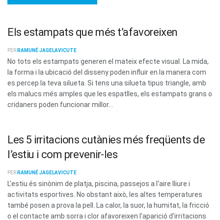
Els estampats que més t’afavoreixen
PER
RAMUNÉ JAGELAVICUTE
No tots els estampats generen el mateix efecte visual. La mida,
la forma i la ubicació del disseny poden influir en la manera com
es percep la teva silueta. Si tens una silueta tipus triangle, amb
els malucs més amples que les espatlles, els estampats grans o
cridaners poden funcionar millor...
Les 5 irritacions cutànies més freqüents de
l’estiu i com prevenir-les
PER
RAMUNÉ JAGELAVICUTE
L'estiu és sinònim de platja, piscina, passejos a l'aire lliure i
activitats esportives. No obstant això, les altes temperatures
també posen a prova la pell. La calor, la suor, la humitat, la fricció
o el contacte amb sorra i clor afavoreixen l'aparició d'irritacions