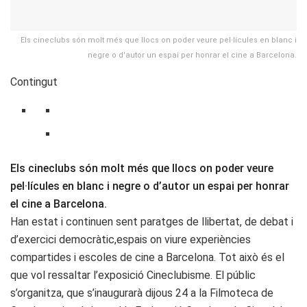
Els cineclubs són molt més que llocs on poder veure pel·lícules en blanc i
negre o d'autor un espai per honrar el cine a Barcelona.
Contingut
Els cineclubs són molt més que llocs on poder veure
pel·lícules en blanc i negre o d’autor un espai per honrar
el cine a Barcelona.
Han estat i continuen sent paratges de llibertat, de debat i
d’exercici democràtic,espais on viure experiències
compartides i escoles de cine a Barcelona. Tot això és el
que vol ressaltar l’exposició Cineclubisme. El públic
s’organitza, que s’inaugurarà dijous 24 a la Filmoteca de