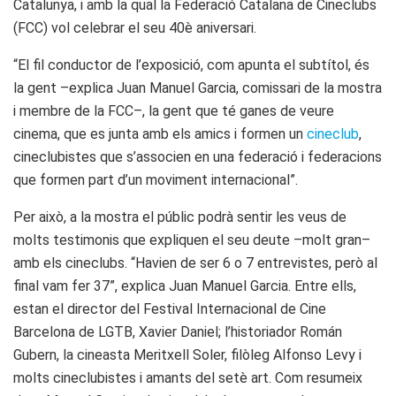
Catalunya, i amb la qual la Federació Catalana de Cineclubs
(FCC) vol celebrar el seu 40è aniversari.
“El fil conductor de l’exposició, com apunta el subtítol, és
la gent –explica Juan Manuel Garcia, comissari de la mostra
i membre de la FCC–, la gent que té ganes de veure
cinema, que es junta amb els amics i formen un
cineclub
,
cineclubistes que s’associen en una federació i federacions
que formen part d’un moviment internacional”.
Per això, a la mostra el públic podrà sentir les veus de
molts testimonis que expliquen el seu deute –molt gran–
amb els cineclubs. “Havien de ser 6 o 7 entrevistes, però al
final vam fer 37”, explica Juan Manuel Garcia. Entre ells,
estan el director del Festival Internacional de Cine
Barcelona de LGTB, Xavier Daniel; l’historiador Román
Gubern, la cineasta Meritxell Soler, filòleg Alfonso Levy i
molts cineclubistes i amants del setè art. Com resumeix