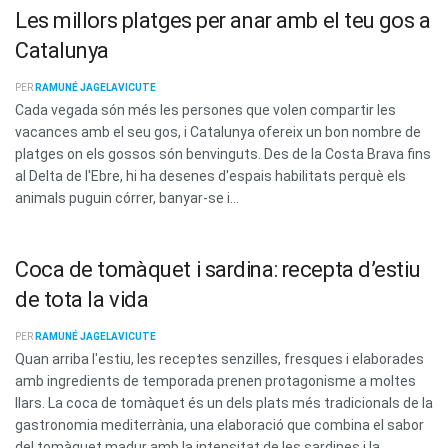
Les millors platges per anar amb el teu gos a
Catalunya
PER
RAMUNÉ JAGELAVICUTE
Cada vegada són més les persones que volen compartir les
vacances amb el seu gos, i Catalunya ofereix un bon nombre de
platges on els gossos són benvinguts. Des de la Costa Brava fins
al Delta de l'Ebre, hi ha desenes d'espais habilitats perquè els
animals puguin córrer, banyar-se i...
Coca de tomàquet i sardina: recepta d’estiu
de tota la vida
PER
RAMUNÉ JAGELAVICUTE
Quan arriba l'estiu, les receptes senzilles, fresques i elaborades
amb ingredients de temporada prenen protagonisme a moltes
llars. La coca de tomàquet és un dels plats més tradicionals de la
gastronomia mediterrània, una elaboració que combina el sabor
del tomàquet madur amb la intensitat de les sardines i la