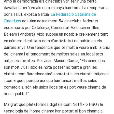
Amb la democràcia els cineclubs van tenir una certa
davallada però en als darrers anys han tornat a recuperar la
bona salut, explica Garcia.
La Federació Catalana de
Cineclubs
aglutina actualment 54 cineclubs federats
escampats per Catalunya, Comunitat Valenciana, Illes
Balears i Andorra). Això suposa un notable creixement tant
en número d’entitats com d’activitats i de públic en els
darrers anys. Una tendència que té molt a veure amb la crisi
del cinema i el tancament de moltes sales en localitats
mitjanes i petites. Per Juan Manuel Garcia, “Els cineclubs
són molt vius i això es nota potser no tant a gran les
ciutats com Barcelona sinó sobretot a les ciutats mitjanes
i comarques perquè ara que han tancat moltes sales
comercials, són els únics llocs on es pot veure cinema de
bona qualitat”.
Malgrat que plataformes digitals com Netflix o HBO i la
tecnologia del home cinema han portat el bon cinema a