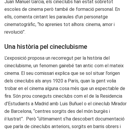
Juan Manuel Garcia, els cineclubs han estat sobretot
escoles de cinema però també de formació personal. En
ells, comenta cintant les paraules d’un personatge
cinematogràfic, “ho aprenies tot alhora: cinema, amor i
revolució”.
Una història pel cineclubisme
L’exposició proposa un recorregut per la història del
cineclubisme, un fenomen gairebé tan antic com el mateix
cinema. El seu comissari explica que se sol situar l’origen
dels cineclubs als anys 1920 a París, quan la gent volia
trobar en el cinema alguna cosa més que un espectable de
fira. Són prou coneguts cineclubs com el de la Residencia
d’Estudiants a Madrid amb Luis Buñuel o el cineclub Mirador
de Barcelona, “centres sorgits des del món burgès i
il·lustrat”. Però “últimament s’ha descobert documentació
que parla de cineclubs anteriors, sorgits en barris obrers i