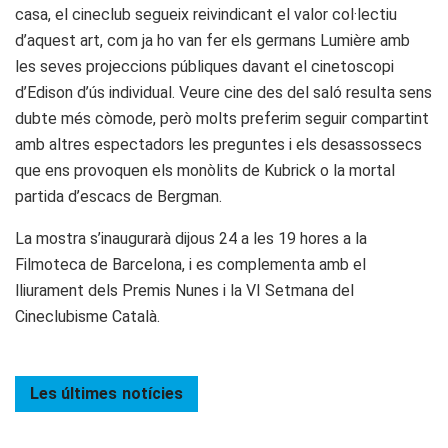
casa, el cineclub segueix reivindicant el valor col·lectiu
d’aquest art, com ja ho van fer els germans Lumière amb
les seves projeccions públiques davant el cinetoscopi
d’Edison d’ús individual. Veure cine des del saló resulta sens
dubte més còmode, però molts preferim seguir compartint
amb altres espectadors les preguntes i els desassossecs
que ens provoquen els monòlits de Kubrick o la mortal
partida d’escacs de Bergman.
La mostra s’inaugurarà dijous 24 a les 19 hores a la
Filmoteca de Barcelona, i es complementa amb el
lliurament dels Premis Nunes i la VI Setmana del
Cineclubisme Català.
Les últimes
notícies