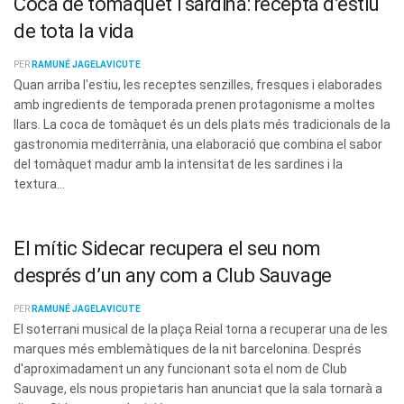
Coca de tomàquet i sardina: recepta d’estiu
de tota la vida
PER
RAMUNÉ JAGELAVICUTE
Quan arriba l'estiu, les receptes senzilles, fresques i elaborades
amb ingredients de temporada prenen protagonisme a moltes
llars. La coca de tomàquet és un dels plats més tradicionals de la
gastronomia mediterrània, una elaboració que combina el sabor
del tomàquet madur amb la intensitat de les sardines i la
textura...
El mític Sidecar recupera el seu nom
després d’un any com a Club Sauvage
PER
RAMUNÉ JAGELAVICUTE
El soterrani musical de la plaça Reial torna a recuperar una de les
marques més emblemàtiques de la nit barcelonina. Després
d'aproximadament un any funcionant sota el nom de Club
Sauvage, els nous propietaris han anunciat que la sala tornarà a