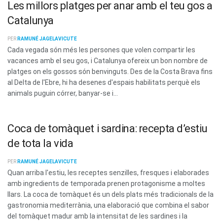
Les millors platges per anar amb el teu gos a
Catalunya
PER
RAMUNÉ JAGELAVICUTE
Cada vegada són més les persones que volen compartir les
vacances amb el seu gos, i Catalunya ofereix un bon nombre de
platges on els gossos són benvinguts. Des de la Costa Brava fins
al Delta de l'Ebre, hi ha desenes d'espais habilitats perquè els
animals puguin córrer, banyar-se i...
Coca de tomàquet i sardina: recepta d’estiu
de tota la vida
PER
RAMUNÉ JAGELAVICUTE
Quan arriba l'estiu, les receptes senzilles, fresques i elaborades
amb ingredients de temporada prenen protagonisme a moltes
llars. La coca de tomàquet és un dels plats més tradicionals de la
gastronomia mediterrània, una elaboració que combina el sabor
del tomàquet madur amb la intensitat de les sardines i la