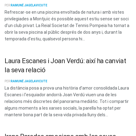
PER
RAMUNÉ JAGELAVICUTE
Refrescar-se en una piscina envoltada de natura i amb vistes
privilegiades a Montjuïc és possible aquest estiu sense ser soci
d'un club privat. La Reial Societat de Tennis Pompeia ha tornat a
obrir la seva piscina al públic després de dos anys i, durant la
temporada d'estiu, qualsevol persona hi...
Laura Escanes i Joan Verdú: així ha canviat
la seva relació
PER
RAMUNÉ JAGELAVICUTE
La distància posa a prova una història d’amor consolidada Laura
Escanes i l’esquiador andorrà Joan Verdú viuen una de les
relacions més discretes del panorama mediàtic. Tot i compartir
alguns moments a les xarxes socials, la parella ha optat per
mantenir bona part de la seva vida privada lluny dels...