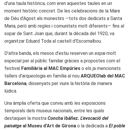
d’una taula històrica, com eren aquestes taules en un
moment històric concret. De les celebracions de la Mare
de Déu d’Agost als monestirs —tots dos dedicats a Santa
Maria, però amb regles i comunitats molt diferents— fins al
sopar de Sant Joan que, durant la dècada del 1920, va
organitzar Eduard Toda al castell d’Escornalbou.
D’altra banda, els mesos d’estiu reserven un espai molt
especial per al públic familiar gràcies a propostes com el
festival
Familiària al MAC Empúries
o els ja mencionats
tallers d’arqueologia en família al nou
ARQUEOlab del MAC
Barcelona
, dissenyats per viure la història de manera
lúdica.
Una àmplia oferta que conviu amb les exposicions
temporals dels museus nacionals, entre les quals
destaquen la mostra
Concha Ibáñez. L’evocació del
paisatge
al Museu d’Art de Girona
o la dedicada a
El poble