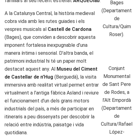
familiars al seu recent estrenat
ARQUEOlab
.
Bages
(Departament
A la Catalunya Central, la història medieval
de
cobra vida amb les rutes guiades i els
Cultura/Quim
vespres musicals al
Castell de Cardona
Roser).
(Bages), que conviden a descobrir aquesta
imponent fortalesa inexpugnable d’una
manera íntima i sensorial. D’altra banda, el
patrimoni industrial hi té un paper molt
Conjunt
destacat aquest any. Al
Museu del Ciment
Monumental
de Castellar de n’Hug
(Berguedà), la visita
de Sant Pere
immersiva amb realitat virtual permet entrar
de Rodes, a
virtualment a l’antiga fàbrica Asland i reviure
l’Alt Empordà
el funcionament d’un dels grans motors
(Departament
industrials del país, a més de participar en
de
itineraris a peu dissenyats per descobrir la
Cultura/Rafael
relació entre indústria, paisatge i vida
López-
quotidiana.