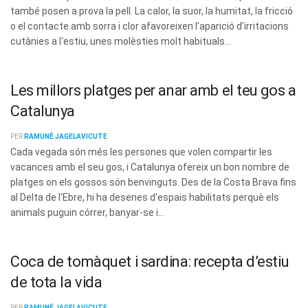
també posen a prova la pell. La calor, la suor, la humitat, la fricció
o el contacte amb sorra i clor afavoreixen l'aparició d'irritacions
cutànies a l'estiu, unes molèsties molt habituals...
Les millors platges per anar amb el teu gos a
Catalunya
PER
RAMUNÉ JAGELAVICUTE
Cada vegada són més les persones que volen compartir les
vacances amb el seu gos, i Catalunya ofereix un bon nombre de
platges on els gossos són benvinguts. Des de la Costa Brava fins
al Delta de l'Ebre, hi ha desenes d'espais habilitats perquè els
animals puguin córrer, banyar-se i...
Coca de tomàquet i sardina: recepta d’estiu
de tota la vida
PER
RAMUNÉ JAGELAVICUTE