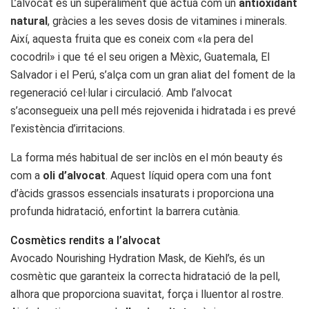
L’alvocat és un superaliment que actua com un
antioxidant
natural
, gràcies a les seves dosis de vitamines i minerals.
Així, aquesta fruita que es coneix com «la pera del
cocodril» i que té el seu origen a Mèxic, Guatemala, El
Salvador i el Perú, s’alça com un gran aliat del foment de la
regeneració cel·lular i circulació. Amb l’alvocat
s’aconsegueix una pell més rejovenida i hidratada i es prevé
l’existència d’irritacions.
La forma més habitual de ser inclòs en el món beauty és
com a
oli d’alvocat
. Aquest líquid opera com una font
d’àcids grassos essencials insaturats i proporciona una
profunda hidratació, enfortint la barrera cutània.
Cosmètics rendits a l’alvocat
Avocado Nourishing Hydration Mask, de Kiehl’s, és un
cosmètic que garanteix la correcta hidratació de la pell,
alhora que proporciona suavitat, força i lluentor al rostre.