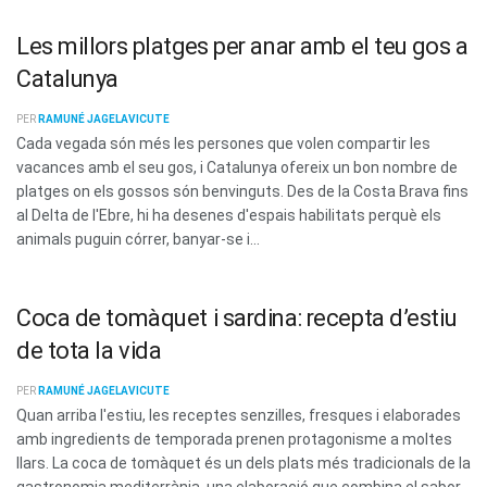
Les millors platges per anar amb el teu gos a
Catalunya
PER
RAMUNÉ JAGELAVICUTE
Cada vegada són més les persones que volen compartir les
vacances amb el seu gos, i Catalunya ofereix un bon nombre de
platges on els gossos són benvinguts. Des de la Costa Brava fins
al Delta de l'Ebre, hi ha desenes d'espais habilitats perquè els
animals puguin córrer, banyar-se i...
Coca de tomàquet i sardina: recepta d’estiu
de tota la vida
PER
RAMUNÉ JAGELAVICUTE
Quan arriba l'estiu, les receptes senzilles, fresques i elaborades
amb ingredients de temporada prenen protagonisme a moltes
llars. La coca de tomàquet és un dels plats més tradicionals de la
gastronomia mediterrània, una elaboració que combina el sabor