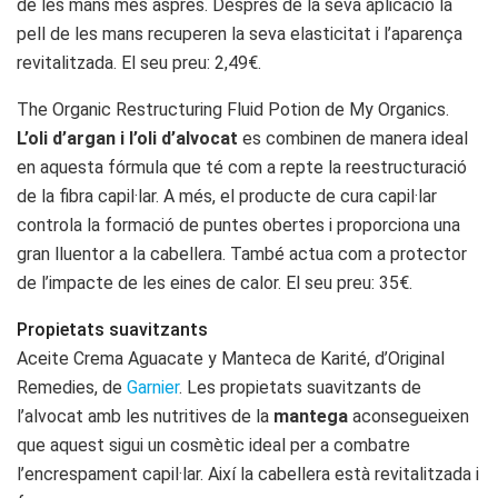
de les mans més aspres. Després de la seva aplicació la
pell de les mans recuperen la seva elasticitat i l’aparença
revitalitzada. El seu preu: 2,49€.
The Organic Restructuring Fluid Potion de My Organics.
L’oli d’argan i l’oli d’alvocat
es combinen de manera ideal
en aquesta fórmula que té com a repte la reestructuració
de la fibra capil·lar. A més, el producte de cura capil·lar
controla la formació de puntes obertes i proporciona una
gran lluentor a la cabellera. També actua com a protector
de l’impacte de les eines de calor. El seu preu: 35€.
Propietats suavitzants
Aceite Crema Aguacate y Manteca de Karité, d’Original
Remedies, de
Garnier
. Les propietats suavitzants de
l’alvocat amb les nutritives de la
mantega
aconsegueixen
que aquest sigui un cosmètic ideal per a combatre
l’encrespament capil·lar. Així la cabellera està revitalitzada i