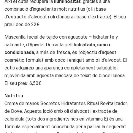
Així el cutis recupera la
lluminositat
, gràcies a una
combinació d’ingredients molt nutritius (oli i base
d’extracte d’alvocat i oli d’onagra i base d’extracte). El seu
preu: des de 22€.
Mascarilla facial de tejido con aguacate – hidratante y
calmante, d’Apivita. Deixar la pell
hidratada
,
suau i
condicionada
, a més de fresca, és l’objectiu d’aquest
cosmètic formulat amb coco i enriquit amb oli d’alvocat. El
cutis adquireix una aparença completament saludable i
rejovenida amb aquesta màscara de teixit de biocel·lulosa.
El seu preu: 6,50€.
Nutritriu
Crema de manos Secretos Hidratantes Ritual Revitalizador,
de Dove. Aquesta loció amb oli d’alvocat i extracte de
calèndula (tots dos ingredients rics en vitamina E) és una
fórmula especialment concebuda per a pal·liar la sequedat