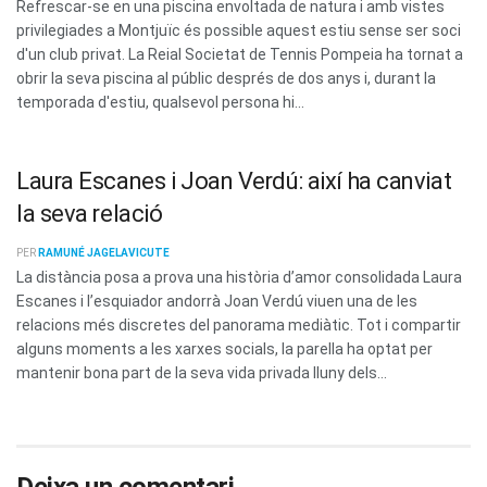
Refrescar-se en una piscina envoltada de natura i amb vistes
privilegiades a Montjuïc és possible aquest estiu sense ser soci
d'un club privat. La Reial Societat de Tennis Pompeia ha tornat a
obrir la seva piscina al públic després de dos anys i, durant la
temporada d'estiu, qualsevol persona hi...
Laura Escanes i Joan Verdú: així ha canviat
la seva relació
PER
RAMUNÉ JAGELAVICUTE
La distància posa a prova una història d’amor consolidada Laura
Escanes i l’esquiador andorrà Joan Verdú viuen una de les
relacions més discretes del panorama mediàtic. Tot i compartir
alguns moments a les xarxes socials, la parella ha optat per
mantenir bona part de la seva vida privada lluny dels...
Deixa un comentari