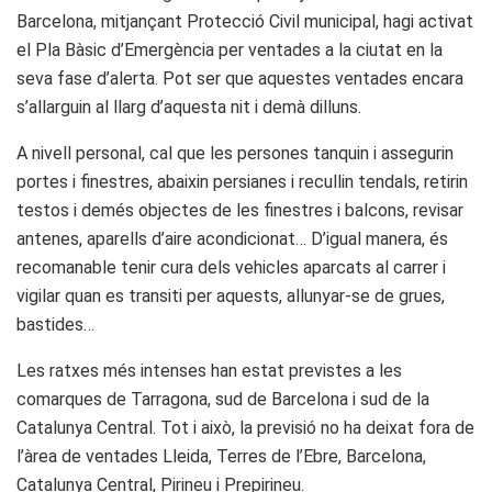
Barcelona, mitjançant Protecció Civil municipal, hagi activat
el Pla Bàsic d’Emergència per ventades a la ciutat en la
seva fase d’alerta. Pot ser que aquestes ventades encara
s’allarguin al llarg d’aquesta nit i demà dilluns.
A nivell personal, cal que les persones tanquin i assegurin
portes i finestres, abaixin persianes i recullin tendals, retirin
testos i demés objectes de les finestres i balcons, revisar
antenes, aparells d’aire acondicionat… D’igual manera, és
recomanable tenir cura dels vehicles aparcats al carrer i
vigilar quan es transiti per aquests, allunyar-se de grues,
bastides…
Les ratxes més intenses han estat previstes a les
comarques de Tarragona, sud de Barcelona i sud de la
Catalunya Central. Tot i això, la previsió no ha deixat fora de
l’àrea de ventades Lleida, Terres de l’Ebre, Barcelona,
Catalunya Central, Pirineu i Prepirineu.