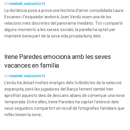
PER
RAMUNÉ JAGELAVICUTE
La distància posa a prova una història d’amor consolidada Laura
Escanes i l’esquiador andorrà Joan Verdú viuen una de les
relacions més discretes del panorama mediàtic. Tot i compartir
alguns moments a les xarxes socials, la parella ha optat per
mantenir bona part de la seva vida privada lluny dels...
Irene Paredes emociona amb les seves
vacances en família
PER
RAMUNÉ JAGELAVICUTE
L'estiu ha deixat moltes imatges dels futbolistes de la selecció
espanyola, però les jugadores del Barça femení també han
aprofitat aquests dies de descans abans de començar una nova
temporada. Entre elles, Irene Paredes ha captat l'atenció dels
seus seguidors compartint un recull de fotografies familiars que
reflecteixen la seva...