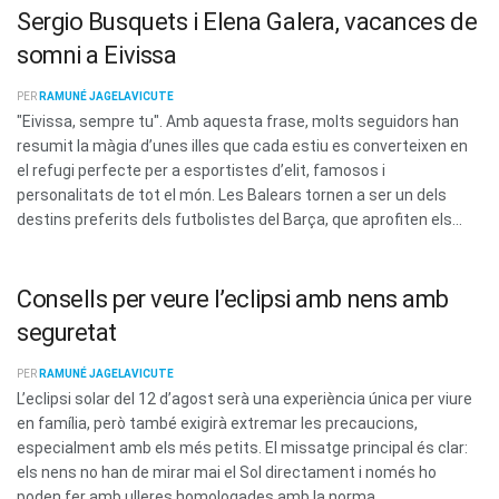
Sergio Busquets i Elena Galera, vacances de
somni a Eivissa
PER
RAMUNÉ JAGELAVICUTE
"Eivissa, sempre tu". Amb aquesta frase, molts seguidors han
resumit la màgia d’unes illes que cada estiu es converteixen en
el refugi perfecte per a esportistes d’elit, famosos i
personalitats de tot el món. Les Balears tornen a ser un dels
destins preferits dels futbolistes del Barça, que aprofiten els...
Consells per veure l’eclipsi amb nens amb
seguretat
PER
RAMUNÉ JAGELAVICUTE
L’eclipsi solar del 12 d’agost serà una experiència única per viure
en família, però també exigirà extremar les precaucions,
especialment amb els més petits. El missatge principal és clar:
els nens no han de mirar mai el Sol directament i només ho
poden fer amb ulleres homologades amb la norma...