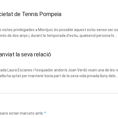
Societat de Tennis Pompeia
vistes privilegiades a Montjuïc és possible aquest estiu sense ser soci
prés de dos anys i, durant la temporada d'estiu, qualsevol persona hi...
anviat la seva relació
dada Laura Escanes i l’esquiador andorrà Joan Verdú viuen una de les 
la ha optat per mantenir bona part de la seva vida privada lluny dels...
*
saris estan marcats amb