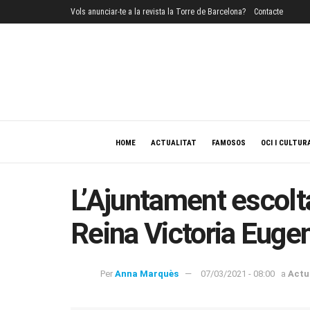
Vols anunciar-te a la revista la Torre de Barcelona?
Contacte
HOME
ACTUALITAT
FAMOSOS
OCI I CULTUR
L’Ajuntament escolta 
Reina Victoria Euge
Per
Anna Marquès
07/03/2021 - 08:00
a
Actu