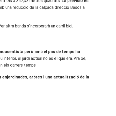
ant els 3.257,32 metres quadrats.
La previsió és
mb una reducció de la calçada direcció Besòs a
er altra banda s’incorporarà un carril bici.
l noucentista però amb el pas de temps ha
 interior, el jardí actual no és el que era. Ara bé,
 en els darrers temps
 enjardinades, arbres i una actualització de la