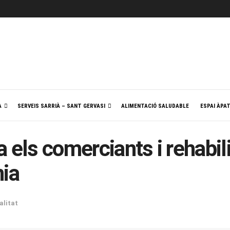
A
SERVEIS SARRIÀ – SANT GERVASI
ALIMENTACIÓ SALUDABLE
ESPAI ÀPA
els comerciants i rehabilit
nia
alitat