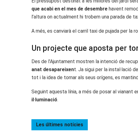
El pressupost destinat a les millores del jardí se
que acabi en el mes de desembre
havent remode
l’altura on actualment hi trobem una parada de tax
A més, es canviarà el carril taxi de pujada per la ro
Un projecte que aposta per torn
Des de l’Ajuntament mostren la intenció de recupe
anat desapareixen
t. Ja sigui per la instal·lació 
tot i la idea de tornar als seus orígens, es manti
Seguint aquesta línia, a més de posar al vianant
il·luminació
.
Les últimes
notícies