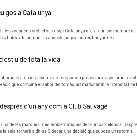
eu gos a Catalunya
 les vacances amb el seu gos, i Catalunya ofereix un bon nombre de 
ais habilitats perquè els animals puguin córrer, banyar-se i...
’estiu de tota la vida
 i elaborades amb ingredients de temporada prenen protagonisme a mol
ració que combina el sabor del tomàquet madur amb la intensitat de les
m després d’un any com a Club Sauvage
erar una de les marques més emblemàtiques de la nit barcelonina. Des
la sala tornarà a dir-se Sidecar, una decisió que suposa un retorn a...