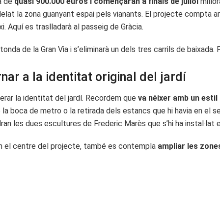
rà de
quasi 900.000 euros i començaran a finals de juliol
millor
lat la zona guanyant espai pels vianants. El projecte compta a
i. Aquí es traslladarà al passeig de Gràcia.
tonda de la Gran Via i s’eliminarà un dels tres carrils de baixada. P
ar a la identitat original del jardí
rar la identitat del jardí. Recordem que
va néixer amb un esti
de la boca de metro o la retirada dels estancs que hi havia en el seu
ndran les dues escultures de Frederic Marès que s’hi ha instal·lat
 en el centre del projecte, també es contempla
ampliar les zones