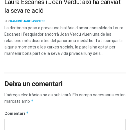
Laura Escanes i Joan Verdú: així ha canviat
la seva relació
PER
RAMUNÉ JAGELAVICUTE
La distància posa a prova una història d’amor consolidada Laura
Escanes i l’esquiador andorrà Joan Verdú viuen una de les
relacions més discretes del panorama mediàtic. Tot i compartir
alguns moments a les xarxes socials, la parella ha optat per
mantenir bona part de la seva vida privada lluny dels...
Deixa un comentari
L'adreça electrònica no es publicarà.
Els camps necessaris estan
*
marcats amb
*
Comentari