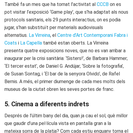
També fa un mes que ha tornat l’activitat al
CCCB
on es
pot visitar l’exposició ‘Game play’, que s’ha adaptat als nous
protocols sanitaris, els 29 punts interactius, on es podia
jugar, s’han substituït per materials audiovisuals
alternatius.
La Virreina
, el
Centre d’Art Contemporani Fabra i
Coats
i
La Capella
també estan oberts. La Virreina
presenta quatre exposicions noves, que no es van arribar a
inaugurar per la crisi sanitària: ‘Sisters!’, de Barbara Hammer;
‘El tercer estat’, de Daniel G. Andújar; ‘Sobre la fotografia’,
de Susan Sontag, i ‘El bar de la senyora Olvido’, de Rafel
Bernis. A més, el primer diumenge de cada mes molts dels
museus de la ciutat obren les seves portes de franc.
5. Cinema a diferents indrets
Després de l’últim bany del dia, quan ja cau el sol, què millor
que gaudir d’una pel·lícula vista en pantalla gran a la
mateixa sorra de la platja? Com cada estiu enguany torna el