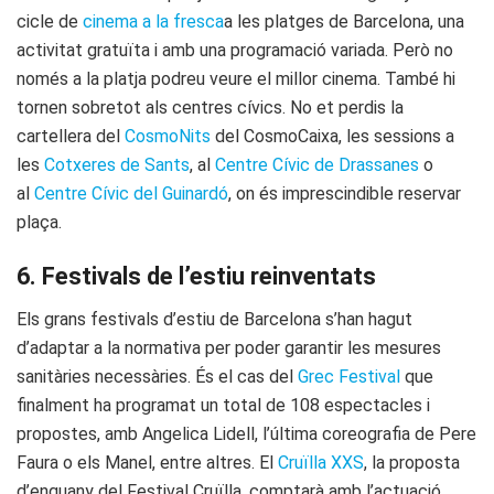
cicle de
cinema a la fresca
a les platges de Barcelona, una
activitat gratuïta i amb una programació variada. Però no
només a la platja podreu veure el millor cinema. També hi
tornen sobretot als centres cívics. No et perdis la
cartellera del
CosmoNits
del CosmoCaixa, les sessions a
les
Cotxeres de Sants
, al
Centre Cívic de Drassanes
o
al
Centre Cívic del Guinardó
, on és imprescindible reservar
plaça.
6. Festivals de l’estiu reinventats
Els grans festivals d’estiu de Barcelona s’han hagut
d’adaptar a la normativa per poder garantir les mesures
sanitàries necessàries. És el cas del
Grec Festival
que
finalment ha programat un total de 108 espectacles i
propostes, amb Angelica Lidell, l’última coreografia de Pere
Faura o els Manel, entre altres. El
Cruïlla XXS
, la proposta
d’enguany del Festival Cruïlla, comptarà amb l’actuació