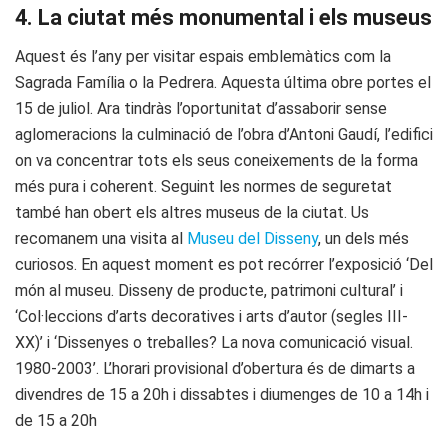
4. La ciutat més monumental i els museus
Aquest és l’any per visitar espais emblemàtics com la
Sagrada Família o la Pedrera. Aquesta última obre portes el
15 de juliol. Ara tindràs l’oportunitat d’assaborir sense
aglomeracions la culminació de l’obra d’Antoni Gaudí, l’edifici
on va concentrar tots els seus coneixements de la forma
més pura i coherent. Seguint les normes de seguretat
també han obert els altres museus de la ciutat. Us
recomanem una visita al
Museu del Disseny
, un dels més
curiosos. En aquest moment es pot recórrer l’exposició ‘Del
món al museu. Disseny de producte, patrimoni cultural’ i
‘Col·leccions d’arts decoratives i arts d’autor (segles III-
XX)’ i ‘Dissenyes o treballes? La nova comunicació visual.
1980-2003’. L’horari provisional d’obertura és de dimarts a
divendres de 15 a 20h i dissabtes i diumenges de 10 a 14h i
de 15 a 20h