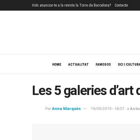
Vols anunciar-te a la revista la Torre de Barcelona?
Contacte
HOME
ACTUALITAT
FAMOSOS
OCI I CULTUR
Les 5 galeries d’art
Per
Anna Marquès
19/09/2019 - 18:07
a
Actu