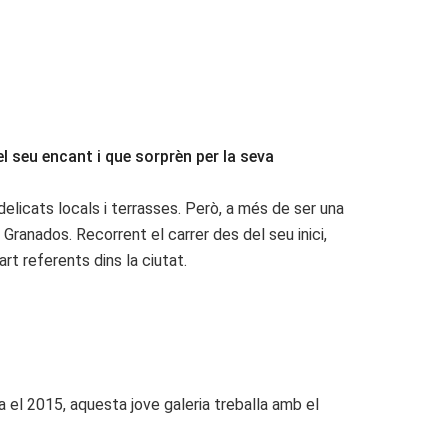
l seu encant i que sorprèn per la seva
licats locals i terrasses. Però, a més de ser una
ranados. Recorrent el carrer des del seu inici,
rt referents dins la ciutat.
a el 2015, aquesta jove galeria treballa amb el