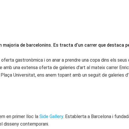
 majoria de barcelonins. Es tracta d’un carrer que destaca pe
ferta gastronòmica i on anar a prendre una copa dins els seus de
amb una extensa oferta de galeries d’art al mateix carrer Enric G
a Plaça Universitat, ens anem topant amb un seguit de galeries d’a
em en primer lloc la
Side Gallery
. Establerta a Barcelona i fundad
 el disseny contemporani.