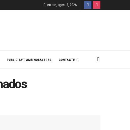
Dissabte, agost 8, 2026
T
PUBLICITA’T AMB NOSALTRES!
CONTACTE
anados