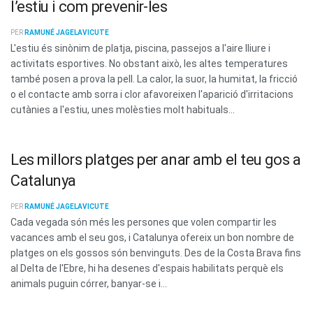
l’estiu i com prevenir-les
PER
RAMUNÉ JAGELAVICUTE
L'estiu és sinònim de platja, piscina, passejos a l'aire lliure i
activitats esportives. No obstant això, les altes temperatures
també posen a prova la pell. La calor, la suor, la humitat, la fricció
o el contacte amb sorra i clor afavoreixen l'aparició d'irritacions
cutànies a l'estiu, unes molèsties molt habituals...
Les millors platges per anar amb el teu gos a
Catalunya
PER
RAMUNÉ JAGELAVICUTE
Cada vegada són més les persones que volen compartir les
vacances amb el seu gos, i Catalunya ofereix un bon nombre de
platges on els gossos són benvinguts. Des de la Costa Brava fins
al Delta de l'Ebre, hi ha desenes d'espais habilitats perquè els
animals puguin córrer, banyar-se i...