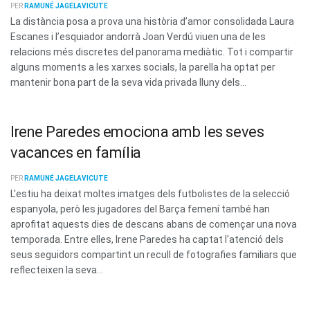
PER
RAMUNÉ JAGELAVICUTE
La distància posa a prova una història d’amor consolidada Laura
Escanes i l’esquiador andorrà Joan Verdú viuen una de les
relacions més discretes del panorama mediàtic. Tot i compartir
alguns moments a les xarxes socials, la parella ha optat per
mantenir bona part de la seva vida privada lluny dels...
Irene Paredes emociona amb les seves
vacances en família
PER
RAMUNÉ JAGELAVICUTE
L'estiu ha deixat moltes imatges dels futbolistes de la selecció
espanyola, però les jugadores del Barça femení també han
aprofitat aquests dies de descans abans de començar una nova
temporada. Entre elles, Irene Paredes ha captat l'atenció dels
seus seguidors compartint un recull de fotografies familiars que
reflecteixen la seva...