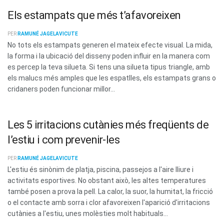
Els estampats que més t’afavoreixen
PER
RAMUNÉ JAGELAVICUTE
No tots els estampats generen el mateix efecte visual. La mida,
la forma i la ubicació del disseny poden influir en la manera com
es percep la teva silueta. Si tens una silueta tipus triangle, amb
els malucs més amples que les espatlles, els estampats grans o
cridaners poden funcionar millor...
Les 5 irritacions cutànies més freqüents de
l’estiu i com prevenir-les
PER
RAMUNÉ JAGELAVICUTE
L'estiu és sinònim de platja, piscina, passejos a l'aire lliure i
activitats esportives. No obstant això, les altes temperatures
també posen a prova la pell. La calor, la suor, la humitat, la fricció
o el contacte amb sorra i clor afavoreixen l'aparició d'irritacions
cutànies a l'estiu, unes molèsties molt habituals...