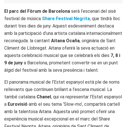
El parc del Fòrum de Barcelona
serà l’escenari del sisè
festival de música
Share Festival Negrita
, que tindrà lloc
durant tres dies de juny. Aquest esdeveniment destaca
amb la participació d’una artista catalana internacionalment
reconeguda: la cantant
Aitana Ocaña
, originària de Sant
Climent de Llobregat. Aitana oferirà la seva actuació en
aquesta celebració musical que se celebrarà els dies
7, 8 i
9 de juny
a Barcelona, prometent convertir-se en un punt
àlgid del festival amb la seva presència i talent.
El panorama musical de l’Estat espanyol està ple de noms
rellevants que continuen brillant a l’escena musical. La
també catalana
Chanel
, qui va representar l’Estat espanyol
a
Eurovisió
amb el seu tema ‘Slow-mo’, compartirà cartell
amb la talentosa Aitana. Aquesta unió promet oferir una
experiència musical excepcional en el marc del Share
Festival Negrita. Aitana, originària de Sant Climent de