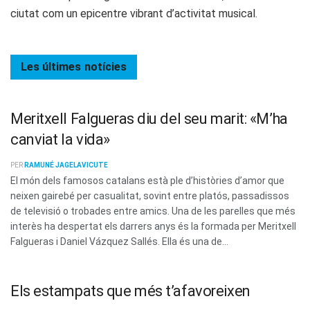
ciutat com un epicentre vibrant d’activitat musical.
Les últimes
notícies
Meritxell Falgueras diu del seu marit: «M’ha
canviat la vida»
PER
RAMUNÉ JAGELAVICUTE
El món dels famosos catalans està ple d’històries d’amor que
neixen gairebé per casualitat, sovint entre platós, passadissos
de televisió o trobades entre amics. Una de les parelles que més
interès ha despertat els darrers anys és la formada per Meritxell
Falgueras i Daniel Vázquez Sallés. Ella és una de...
Els estampats que més t’afavoreixen