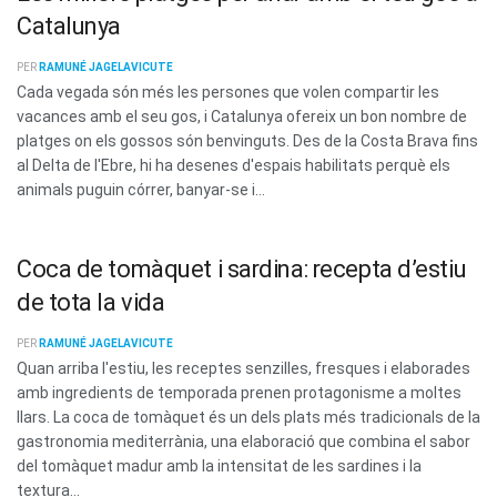
Catalunya
PER
RAMUNÉ JAGELAVICUTE
Cada vegada són més les persones que volen compartir les
vacances amb el seu gos, i Catalunya ofereix un bon nombre de
platges on els gossos són benvinguts. Des de la Costa Brava fins
al Delta de l'Ebre, hi ha desenes d'espais habilitats perquè els
animals puguin córrer, banyar-se i...
Coca de tomàquet i sardina: recepta d’estiu
de tota la vida
PER
RAMUNÉ JAGELAVICUTE
Quan arriba l'estiu, les receptes senzilles, fresques i elaborades
amb ingredients de temporada prenen protagonisme a moltes
llars. La coca de tomàquet és un dels plats més tradicionals de la
gastronomia mediterrània, una elaboració que combina el sabor
del tomàquet madur amb la intensitat de les sardines i la
textura...