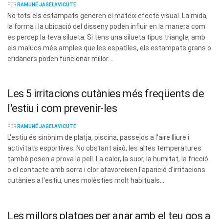
PER
RAMUNÉ JAGELAVICUTE
No tots els estampats generen el mateix efecte visual. La mida,
la forma i la ubicació del disseny poden influir en la manera com
es percep la teva silueta. Si tens una silueta tipus triangle, amb
els malucs més amples que les espatlles, els estampats grans o
cridaners poden funcionar millor...
Les 5 irritacions cutànies més freqüents de
l’estiu i com prevenir-les
PER
RAMUNÉ JAGELAVICUTE
L'estiu és sinònim de platja, piscina, passejos a l'aire lliure i
activitats esportives. No obstant això, les altes temperatures
també posen a prova la pell. La calor, la suor, la humitat, la fricció
o el contacte amb sorra i clor afavoreixen l'aparició d'irritacions
cutànies a l'estiu, unes molèsties molt habituals...
Les millors platges per anar amb el teu gos a