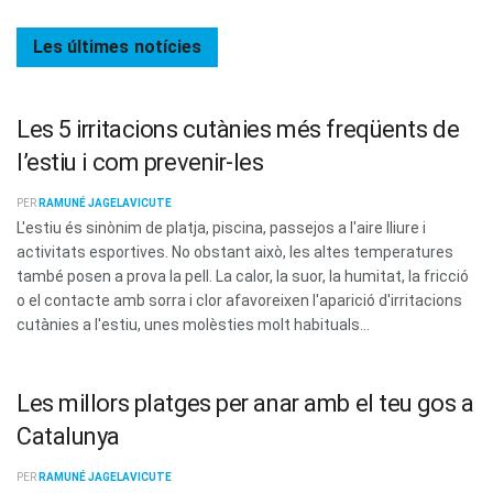
Les últimes
notícies
Les 5 irritacions cutànies més freqüents de
l’estiu i com prevenir-les
PER
RAMUNÉ JAGELAVICUTE
L'estiu és sinònim de platja, piscina, passejos a l'aire lliure i
activitats esportives. No obstant això, les altes temperatures
també posen a prova la pell. La calor, la suor, la humitat, la fricció
o el contacte amb sorra i clor afavoreixen l'aparició d'irritacions
cutànies a l'estiu, unes molèsties molt habituals...
Les millors platges per anar amb el teu gos a
Catalunya
PER
RAMUNÉ JAGELAVICUTE