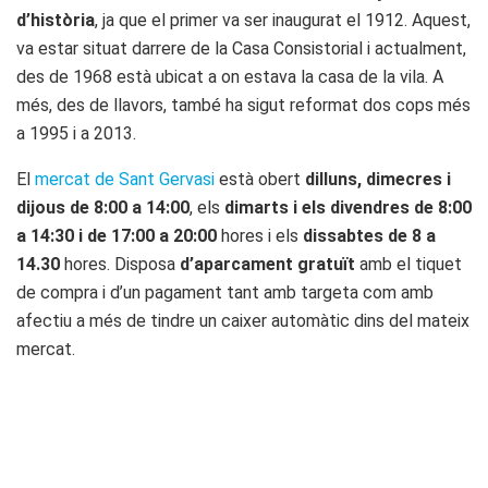
d’història
, ja que el primer va ser inaugurat el 1912. Aquest,
va estar situat darrere de la Casa Consistorial i actualment,
des de 1968 està ubicat a on estava la casa de la vila. A
més, des de llavors, també ha sigut reformat dos cops més
a 1995 i a 2013.
El
mercat de Sant Gervasi
està obert
dilluns, dimecres i
dijous de 8:00 a 14:00
, els
dimarts i els divendres de 8:00
a 14:30 i de 17:00 a 20:00
hores i els
dissabtes de 8 a
14.30
hores. Disposa
d’aparcament gratuït
amb el tiquet
de compra i d’un pagament tant amb targeta com amb
afectiu a més de tindre un caixer automàtic dins del mateix
mercat.