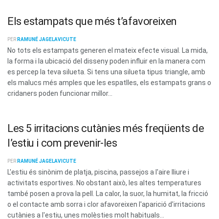
Els estampats que més t’afavoreixen
PER
RAMUNÉ JAGELAVICUTE
No tots els estampats generen el mateix efecte visual. La mida,
la forma i la ubicació del disseny poden influir en la manera com
es percep la teva silueta. Si tens una silueta tipus triangle, amb
els malucs més amples que les espatlles, els estampats grans o
cridaners poden funcionar millor...
Les 5 irritacions cutànies més freqüents de
l’estiu i com prevenir-les
PER
RAMUNÉ JAGELAVICUTE
L'estiu és sinònim de platja, piscina, passejos a l'aire lliure i
activitats esportives. No obstant això, les altes temperatures
també posen a prova la pell. La calor, la suor, la humitat, la fricció
o el contacte amb sorra i clor afavoreixen l'aparició d'irritacions
cutànies a l'estiu, unes molèsties molt habituals...