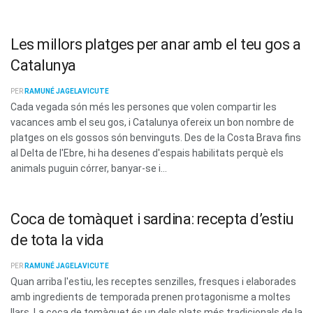
Les millors platges per anar amb el teu gos a
Catalunya
PER
RAMUNÉ JAGELAVICUTE
Cada vegada són més les persones que volen compartir les
vacances amb el seu gos, i Catalunya ofereix un bon nombre de
platges on els gossos són benvinguts. Des de la Costa Brava fins
al Delta de l'Ebre, hi ha desenes d'espais habilitats perquè els
animals puguin córrer, banyar-se i...
Coca de tomàquet i sardina: recepta d’estiu
de tota la vida
PER
RAMUNÉ JAGELAVICUTE
Quan arriba l'estiu, les receptes senzilles, fresques i elaborades
amb ingredients de temporada prenen protagonisme a moltes
llars. La coca de tomàquet és un dels plats més tradicionals de la