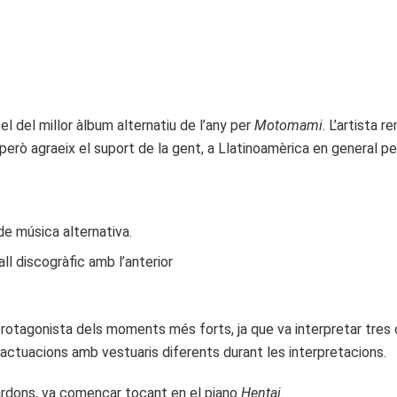
, el del millor àlbum alternatiu de l’any per
Motomami
. L’artista 
, però agraeix el suport de la gent, a Llatinoamèrica en general per 
de música alternativa.
ll discogràfic amb l’anterior
protagonista dels moments més forts, ja que va interpretar tres 
rs actuacions amb vestuaris diferents durant les interpretacions.
uardons, va començar tocant en el piano
Hentai
.