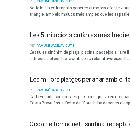
PER
RAMUNÉ JAGELAVICUTE
No tots els estampats generen el mateix efecte visual. 
triangle, amb els malucs més amples que les espatlles
Les 5 irritacions cutànies més freqüen
PER
RAMUNÉ JAGELAVICUTE
L'estiu és sinònim de platja, piscina, passejos a l'aire 
la fricció o el contacte amb sorra i clor afavoreixen l'a
Les millors platges per anar amb el t
PER
RAMUNÉ JAGELAVICUTE
Cada vegada són més les persones que volen compartir
Costa Brava fins al Delta de l'Ebre, hi ha desenes d'esp
Coca de tomàquet i sardina: recepta d