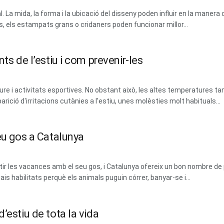
La mida, la forma i la ubicació del disseny poden influir en la manera 
, els estampats grans o cridaners poden funcionar millor...
ts de l’estiu i com prevenir-les
lliure i activitats esportives. No obstant això, les altes temperatures tam
parició d'irritacions cutànies a l'estiu, unes molèsties molt habituals...
eu gos a Catalunya
 les vacances amb el seu gos, i Catalunya ofereix un bon nombre de 
ais habilitats perquè els animals puguin córrer, banyar-se i...
’estiu de tota la vida