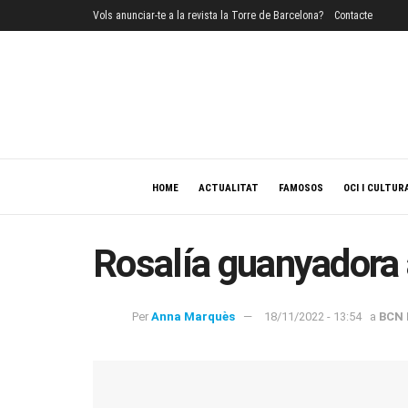
Vols anunciar-te a la revista la Torre de Barcelona?
Contacte
HOME
ACTUALITAT
FAMOSOS
OCI I CULTUR
Rosalía guanyadora
Per
Anna Marquès
18/11/2022 - 13:54
a
BCN 