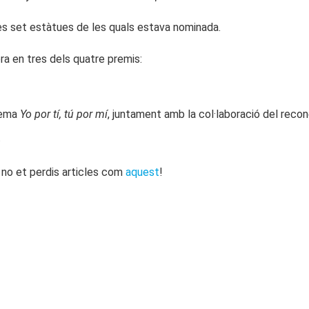
es set estàtues de les quals estava nominada.
a en tres dels quatre premis:
 tema
Yo por tí, tú por mí
, juntament amb la col·laboració del reco
.
, no et perdis articles com
aquest
!
n