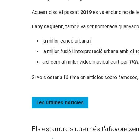
Aquest disc el passat
2019
es va endur cinc de l
L’
any següent
, també va ser nomenada guanyador
la millor cançó urbana i
la millor fusió i interpretació urbana amb el
així com al millor vídeo musical curt per
TKN
Si vols estar a l’última en articles sobre famosos
Les últimes
notícies
Els estampats que més t’afavoreixe