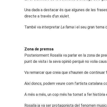
Una dada a destacar és que algunes de les frases 
directe a través d’un xiulet.
També va interpretar
La fama
i el seu gran tema 
Zona de premsa
Posteriorment Rosalía va parlar en la zona de pr
punt de vista i la seva opinió perquè no volia cau
Va remarcar que creia que s’haurien de continuar f
Així doncs, podem veure com l’artista catalana co
A més a més, un cop més ha tornat a fer història
Rosalía ja va ser protagonista del fenomen music