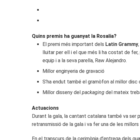
Quins premis ha guanyat la Rosalía?
El premi més important dels
Latin Grammy
lluitar per ell i el que més li ha costat de fer
equip i a la seva parella, Raw Alejandro.
Millor enginyeria de gravació
S’ha endut també el gramòfon al millor disc 
Millor disseny del
packaging
del mateix treba
Actuacions
Durant la gala, la cantant catalana també va ser 
retransmissió de la gala i va fer una de les millo
En el transcurs de la cerimònia d’entrega dels g