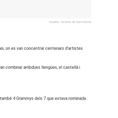
rosalía - la torre de barcelona
s, on es van concentrar centenars d’artistes
van combinar ambdues llengües, el castellà i
t també 4 Grammys dels 7 que estava nominada.