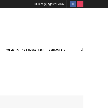
Diumenge, agost 9, 2026
T
PUBLICITA’T AMB NOSALTRES!
CONTACTE