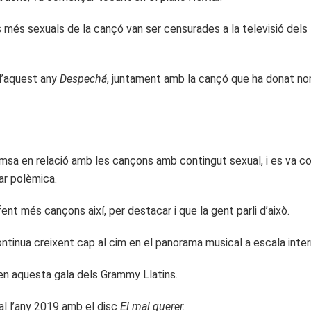
més sexuals de la cançó van ser censurades a la televisió dels E
d’aquest any
Despechá
, juntament amb la cançó que ha donat no
emsa en relació amb les cançons amb contingut sexual, i es va c
sar polèmica.
ent més cançons així, per destacar i que la gent parli d’això.
ntinua creixent cap al cim en el panorama musical a escala inter
 en aquesta gala dels Grammy Llatins.
al l’any 2019 amb el disc
El mal querer.