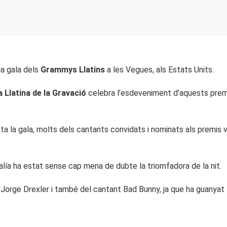
la gala dels
Grammys Llatins
a les Vegues, als Estats Units.
 Llatina de la Gravació
celebra l’esdeveniment d’aquests premi
ta la gala, molts dels cantants convidats i nominats als premis 
alía ha estat sense cap mena de dubte la triomfadora de la nit.
 Jorge Drexler
i
també del cantant Bad Bunny, ja que ha guanya