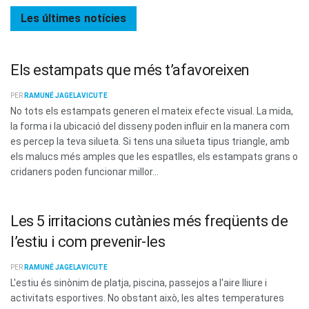
Les últimes
notícies
Els estampats que més t’afavoreixen
PER
RAMUNÉ JAGELAVICUTE
No tots els estampats generen el mateix efecte visual. La mida,
la forma i la ubicació del disseny poden influir en la manera com
es percep la teva silueta. Si tens una silueta tipus triangle, amb
els malucs més amples que les espatlles, els estampats grans o
cridaners poden funcionar millor...
Les 5 irritacions cutànies més freqüents de
l’estiu i com prevenir-les
PER
RAMUNÉ JAGELAVICUTE
L'estiu és sinònim de platja, piscina, passejos a l'aire lliure i
activitats esportives. No obstant això, les altes temperatures