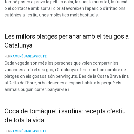
també posen a prova la pell. La calor, la suor, la humitat, la fricció
o el contacte amb sorra i clor afavoreixen l'aparició d'irritacions
cutànies a l'estiu, unes molèsties molt habituals...
Les millors platges per anar amb el teu gos a
Catalunya
PER
RAMUNÉ JAGELAVICUTE
Cada vegada són més les persones que volen compartir les
vacances amb el seu gos, i Catalunya ofereix un bon nombre de
platges on els gossos són benvinguts. Des de la Costa Brava fins
al Delta de l'Ebre, hi ha desenes d'espais habilitats perquè els
animals puguin córrer, banyar-se i...
Coca de tomàquet i sardina: recepta d’estiu
de tota la vida
PER
RAMUNÉ JAGELAVICUTE