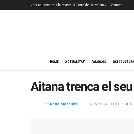
Vols anunciar-te a la revista la Torre de Barcelona?
Contacte
HOME
ACTUALITAT
FAMOSOS
OCI I CULTUR
Aitana trenca el se
Per
Anna Marquès
19/06/2024 - 09:00
a
BCN 