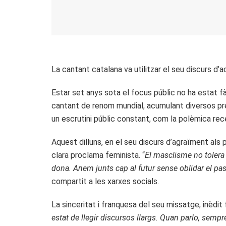
La cantant catalana va utilitzar el seu discurs d’
Estar set anys sota el focus públic no ha estat f
cantant de renom mundial, acumulant diversos pre
un escrutini públic constant, com la polèmica rec
Aquest dilluns, en el seu discurs d’agraïment al
clara proclama feminista. “
El masclisme no tolera 
dona. Anem junts cap al futur sense oblidar el pa
compartit a les xarxes socials.
La sinceritat i franquesa del seu missatge, inèdit
estat de llegir discursos llargs. Quan parlo, sempr