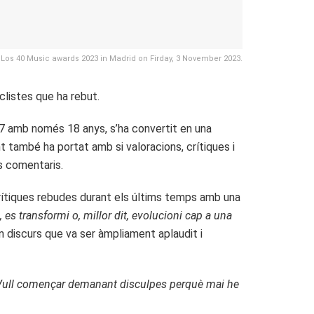
 Los 40 Music awards 2023 in Madrid on Firday, 3 November 2023.
clistes que ha rebut.
017 amb només 18 anys, s’ha convertit en una
també ha portat amb si valoracions, crítiques i
s comentaris.
crítiques rebudes durant els últims temps amb una
es transformi o, millor dit, evolucioni cap a una
n discurs que va ser àmpliament aplaudit i
Vull començar demanant disculpes perquè mai he