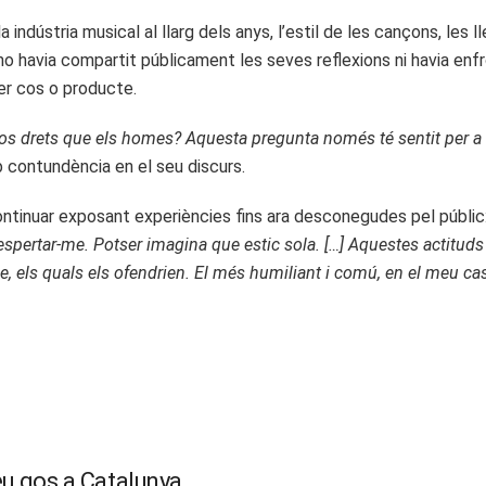
indústria musical al llarg dels anys, l’estil de les cançons, les ll
a no havia compartit públicament les seves reflexions ni havia en
er cos o producte.
 drets que els homes? Aquesta pregunta només té sentit per a aq
mb contundència en el seu discurs.
ontinuar exposant experiències fins ara desconegudes pel públic:
despertar-me. Potser imagina que estic sola. […] Aquestes actitud
 els quals els ofendrien. El més humiliant i comú, en el meu ca
eu gos a Catalunya