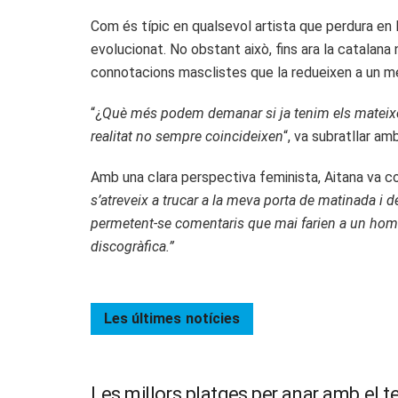
Com és típic en qualsevol artista que perdura en la 
evolucionat. No obstant això, fins ara la catalan
connotacions masclistes que la redueixen a un m
“¿
Què més podem demanar si ja tenim els mateixos
realitat no sempre coincideixen
“, va subratllar a
Amb una clara perspectiva feminista, Aitana va c
s’atreveix a trucar a la meva porta de matinada i 
permetent-se comentaris que mai farien a un home,
discogràfica.”
Les últimes
notícies
Les millors platges per anar amb el t