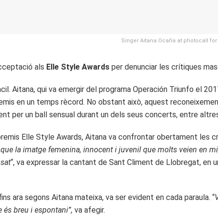
Singer Aitana Ocaña at photocall for
acceptació als
Elle Style Awards
per denunciar les crítiques mas
àcil. Aitana, qui va emergir del programa Operación Triunfo el 2
mis en un temps rècord. No obstant això, aquest reconeixement 
ent per un ball sensual durant un dels seus concerts, entre altre
s premis Elle Style Awards, Aitana va confrontar obertament les 
que la imatge femenina, innocent i juvenil que molts veien en mi, 
ssat
“, va expressar la cantant de Sant Climent de Llobregat, en u
 fins ara segons Aitana mateixa, va ser evident en cada paraula. “
e és breu i espontani”,
va afegir.