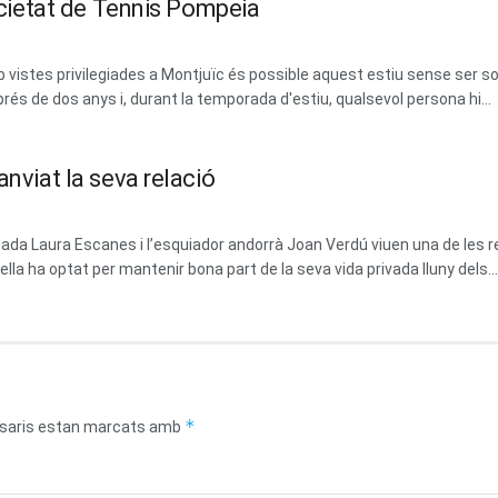
Societat de Tennis Pompeia
vistes privilegiades a Montjuïc és possible aquest estiu sense ser soci
prés de dos anys i, durant la temporada d'estiu, qualsevol persona hi...
anviat la seva relació
dada Laura Escanes i l’esquiador andorrà Joan Verdú viuen una de les 
la ha optat per mantenir bona part de la seva vida privada lluny dels...
*
saris estan marcats amb