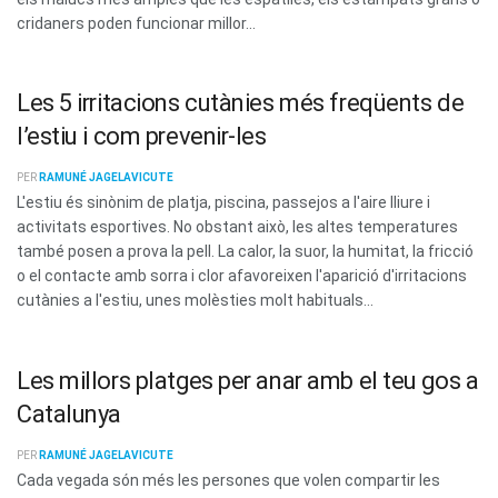
cridaners poden funcionar millor...
Les 5 irritacions cutànies més freqüents de
l’estiu i com prevenir-les
PER
RAMUNÉ JAGELAVICUTE
L'estiu és sinònim de platja, piscina, passejos a l'aire lliure i
activitats esportives. No obstant això, les altes temperatures
també posen a prova la pell. La calor, la suor, la humitat, la fricció
o el contacte amb sorra i clor afavoreixen l'aparició d'irritacions
cutànies a l'estiu, unes molèsties molt habituals...
Les millors platges per anar amb el teu gos a
Catalunya
PER
RAMUNÉ JAGELAVICUTE
Cada vegada són més les persones que volen compartir les