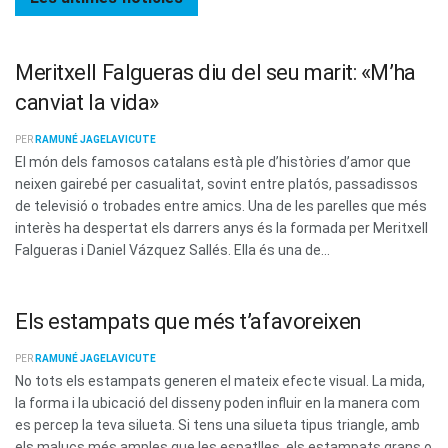
Meritxell Falgueras diu del seu marit: «M’ha
canviat la vida»
PER
RAMUNÉ JAGELAVICUTE
El món dels famosos catalans està ple d’històries d’amor que
neixen gairebé per casualitat, sovint entre platós, passadissos
de televisió o trobades entre amics. Una de les parelles que més
interès ha despertat els darrers anys és la formada per Meritxell
Falgueras i Daniel Vázquez Sallés. Ella és una de...
Els estampats que més t’afavoreixen
PER
RAMUNÉ JAGELAVICUTE
No tots els estampats generen el mateix efecte visual. La mida,
la forma i la ubicació del disseny poden influir en la manera com
es percep la teva silueta. Si tens una silueta tipus triangle, amb
els malucs més amples que les espatlles, els estampats grans o