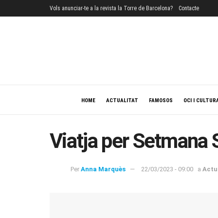
Vols anunciar-te a la revista la Torre de Barcelona?
Contacte
HOME
ACTUALITAT
FAMOSOS
OCI I CULTUR
Viatja per Setmana S
Per
Anna Marquès
22/03/2023 - 09:00
a
Actu