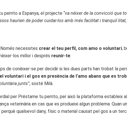
 perrito a Espanya, el projecte “
va néixer de la convicció que t
ossos haurien de poder cuidar-los amb més facilitat i tranquil·lita
l. Només necessites
crear el teu perfil, com amo o voluntari
, 
èixer-los millor i després
reunir-te
.
s de conèixer-se per decidir si les dues parts han trobat la p
el voluntari i el gos en presència de l’amo abans que es trob
oluntària junts”
, sosté Milà.
rdial per Préstame tu perrito, per això la plataforma estableix
urança veterinària en cas que es produeixi algun problema. Quan un
l perquè qualsevol dany, físic o material causat pel gos a un terc