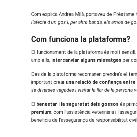
Com explica Andrea Milà, portaveu de Préstame tu
l’afecte d’un gos i, per altra banda, els amos de g
Com funciona la plataforma?
El funcionament de la plataforma és molt senzil
amb ells,
intercanviar alguns missatges
per con
Des de la plataforma recomanen prendre’s el temp
important crear
una relació de confiança entre 
se diverses vegades i visitar la llar de la persona v
El
benestar i la seguretat dels gossos
és primo
premium
, com l’assistència veterinària i l’asseg
beneficia de l’assegurança de responsabilitat civi