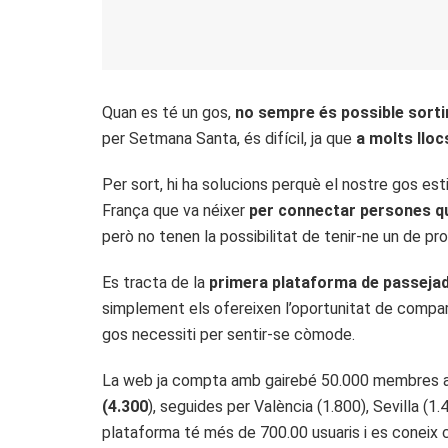
Quan es té un gos,
no sempre és possible sortir
per Setmana Santa, és difícil, ja que
a molts llo
Per sort, hi ha solucions perquè el nostre gos es
França que va néixer
per connectar persones q
però no tenen la possibilitat de tenir-ne un de pro
Es tracta de la
primera plataforma de passeja
simplement els ofereixen l’oportunitat de compartir
gos necessiti per sentir-se còmode.
La web ja compta amb gairebé 50.000 membres a E
(4.300
), seguides per València (1.800), Sevilla (
plataforma té més de 700.00 usuaris i es coneix 