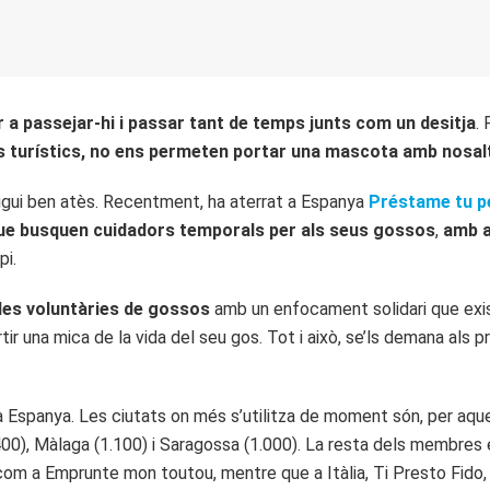
 a passejar-hi i passar tant de temps junts com un desitja
.
cs turístics, no ens permeten portar una mascota amb nosal
tigui ben atès. Recentment, ha aterrat a Espanya
Préstame tu p
ue busquen cuidadors temporals per als seus gossos
,
amb a
pi.
des voluntàries de gossos
amb un enfocament solidari que exi
 una mica de la vida del seu gos. Tot i això, se’ls demana als pro
spanya. Les ciutats on més s’utilitza de moment són, per aques
1.400), Màlaga (1.100) i Saragossa (1.000). La resta dels membres 
com a Emprunte mon toutou, mentre que a Itàlia, Ti Presto Fido, 