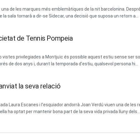
erar una de les marques més emblemàtiques de la nit barcelonina. Des
la sala tornarà a dir-se Sidecar, una decisió que suposa un retorn a...
Societat de Tennis Pompeia
vistes privilegiades a Montjuïc és possible aquest estiu sense ser soci
prés de dos anys i, durant la temporada d'estiu, qualsevol persona hi...
anviat la seva relació
dada Laura Escanes i l’esquiador andorrà Joan Verdú viuen una de les 
la ha optat per mantenir bona part de la seva vida privada lluny dels...