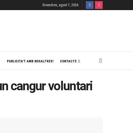
Divendres, agost 7, 2026
T
PUBLICITA’T AMB NOSALTRES!
CONTACTE
un cangur voluntari