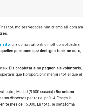
 Fins i tot, moltes vegades, viatjar amb ell, com ara
tres
.
errito
, una comunitat online molt consolidada a
quelles persones que desitgen tenir-ne cura
,
steix.
Els propietaris no paguen als voluntaris
,
pietaris que li proporcionin menjar i tot el que el
t ordre, Madrid (9.500 usuaris) i
Barcelona
estan dispersos per tot el país. A França la
en té més de 15.000. En total, la plataforma