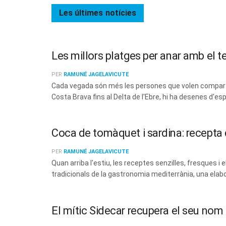
Les últimes
notícies
Les millors platges per anar amb el t
PER
RAMUNÉ JAGELAVICUTE
Cada vegada són més les persones que volen compartir
Costa Brava fins al Delta de l'Ebre, hi ha desenes d'esp
Coca de tomàquet i sardina: recepta d
PER
RAMUNÉ JAGELAVICUTE
Quan arriba l'estiu, les receptes senzilles, fresques
tradicionals de la gastronomia mediterrània, una elabo
El mític Sidecar recupera el seu no