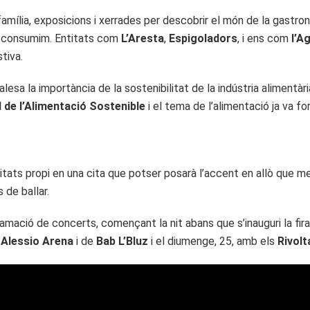
 la família, exposicions i xerrades per descobrir el món de la ga
e consumim. Entitats com
L’Aresta
,
Espigoladors
, i ens com
l’A
tiva.
lesa la importància de la sostenibilitat de la indústria alimentàr
 de l’Alimentació Sostenible
i el tema de l’alimentació ja va fo
tivitats propi en una cita que potser posarà l’accent en allò que
 de ballar.
gramació de concerts, començant la nit abans que s’inauguri la fira
i
Alessio Arena
i de
Bab L’Bluz
i el diumenge, 25, amb els
Rivolt