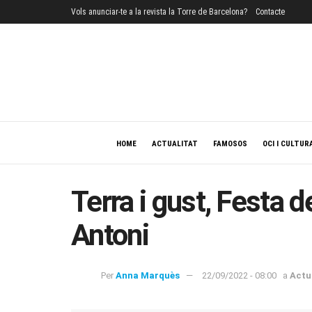
Vols anunciar-te a la revista la Torre de Barcelona?
Contacte
HOME
ACTUALITAT
FAMOSOS
OCI I CULTUR
Terra i gust, Festa 
Antoni
Per
Anna Marquès
22/09/2022 - 08:00
a
Actu