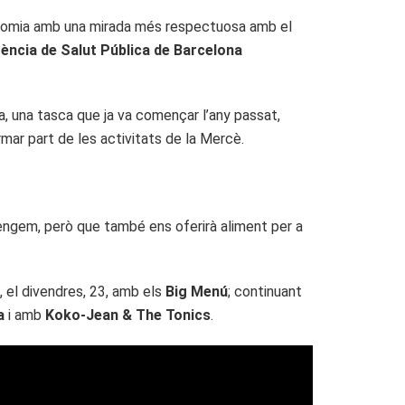
stronomia amb una mirada més respectuosa amb el
gència de Salut Pública de Barcelona
ia, una tasca que ja va començar l’any passat,
rmar part de les activitats de la Mercè.
 mengem, però que també ens oferirà aliment per a
, el divendres, 23, amb els
Big Menú
; continuant
a
i amb
Koko-Jean & The Tonics
.