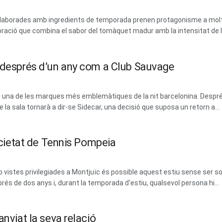
 i elaborades amb ingredients de temporada prenen protagonisme a mol
ració que combina el sabor del tomàquet madur amb la intensitat de les
m després d’un any com a Club Sauvage
erar una de les marques més emblemàtiques de la nit barcelonina. Des
la sala tornarà a dir-se Sidecar, una decisió que suposa un retorn a...
Societat de Tennis Pompeia
vistes privilegiades a Montjuïc és possible aquest estiu sense ser soci
prés de dos anys i, durant la temporada d'estiu, qualsevol persona hi...
anviat la seva relació