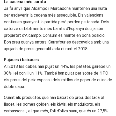
La cadena més barata
Ja fa anys que Alcampo i Mercadona mantenen una lluita
per esdevenir la cadena més assequible. Els valencians
continuen guanyant la partida però perden pistonada. Dels
catorze establiments més barats d’Espanya deu ja són
propietat d’Alcampo. Consum es manté en bona posició,
Bon preu guanya enters. Carrefour es descavalca amb una
apujada de preus generalitzada durant el 2018.
Pujades i baixades
Al 2018 les cebes han pujat un 44%, les patates gairebé un
30% i el conill un 11%. També han pujat per sobre de l’IPC
els preus del peix espasa i dels rotllos de paper de cuina de
doble capa.
Quant als productes que han baixat de preu, destaca el
llucet, les pomes golden, els kiwis, els maduixots, els
carbassons i, el que més, l’oli d’oliva suau, que és un 27,5%