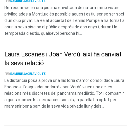
PER
RAMUNÉ JAGELAVICUTE
Refrescar-se en una piscina envoltada de natura i amb vistes
privilegiades a Montjuïc és possible aquest estiu sense ser soci
d'un club privat. La Reial Societat de Tennis Pompeia ha tornat a
obrir la seva piscina al públic després de dos anys i, durant la
temporada d'estiu, qualsevol persona hi...
Laura Escanes i Joan Verdú: així ha canviat
la seva relació
PER
RAMUNÉ JAGELAVICUTE
La distància posa a prova una història d’amor consolidada Laura
Escanes i l’esquiador andorrà Joan Verdú viuen una de les
relacions més discretes del panorama mediàtic. Tot i compartir
alguns moments a les xarxes socials, la parella ha optat per
mantenir bona part de la seva vida privada lluny dels...