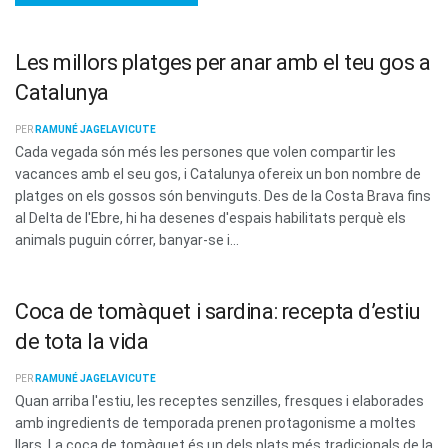
Les millors platges per anar amb el teu gos a
Catalunya
PER
RAMUNÉ JAGELAVICUTE
Cada vegada són més les persones que volen compartir les
vacances amb el seu gos, i Catalunya ofereix un bon nombre de
platges on els gossos són benvinguts. Des de la Costa Brava fins
al Delta de l'Ebre, hi ha desenes d'espais habilitats perquè els
animals puguin córrer, banyar-se i...
Coca de tomàquet i sardina: recepta d’estiu
de tota la vida
PER
RAMUNÉ JAGELAVICUTE
Quan arriba l'estiu, les receptes senzilles, fresques i elaborades
amb ingredients de temporada prenen protagonisme a moltes
llars. La coca de tomàquet és un dels plats més tradicionals de la