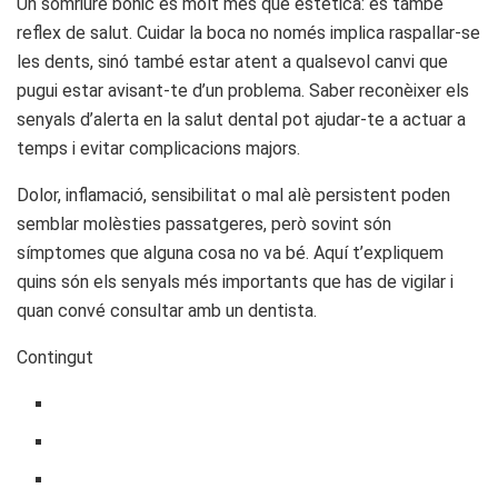
Un somriure bonic és molt més que estètica: és també
reflex de salut. Cuidar la boca no només implica raspallar-se
les dents, sinó també estar atent a qualsevol canvi que
pugui estar avisant-te d’un problema. Saber reconèixer els
senyals d’alerta en la salut dental pot ajudar-te a actuar a
temps i evitar complicacions majors.
Dolor, inflamació, sensibilitat o mal alè persistent poden
semblar molèsties passatgeres, però sovint són
símptomes que alguna cosa no va bé. Aquí t’expliquem
quins són els senyals més importants que has de vigilar i
quan convé consultar amb un dentista.
Contingut