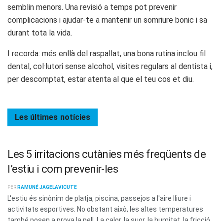
semblin menors. Una revisió a temps pot prevenir
complicacions i ajudar-te a mantenir un somriure bonic i sa
durant tota la vida.
I recorda: més enllà del raspallat, una bona rutina inclou fil
dental, col·lutori sense alcohol, visites regulars al dentista i,
per descomptat, estar atenta al que el teu cos et diu.
Les últimes
notícies
Les 5 irritacions cutànies més freqüents de
l’estiu i com prevenir-les
PER
RAMUNÉ JAGELAVICUTE
L'estiu és sinònim de platja, piscina, passejos a l'aire lliure i
activitats esportives. No obstant això, les altes temperatures
també posen a prova la pell. La calor, la suor, la humitat, la fricció