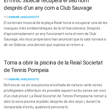
El mític Sidecar recupera el seu nom
després d’un any com a Club Sauvage
PER
RAMUNÉ JAGELAVICUTE
El soterrani musical de la plaça Reial torna a recuperar una de les
marques més emblemàtiques de la nit barcelonina. Després
d'aproximadament un any funcionant sota el nom de Club
Sauvage, els nous propietaris han anunciat que la sala tornarà a
dir-se Sidecar, una decisió que suposa un retorn a...
Torna a obrir la piscina de la Reial Societat
de Tennis Pompeia
PER
RAMUNÉ JAGELAVICUTE
Refrescar-se en una piscina envoltada de natura i amb vistes
privilegiades a Montjuïc és possible aquest estiu sense ser soci
d'un club privat. La Reial Societat de Tennis Pompeia ha tornat a
obrir la seva piscina al públic després de dos anys i, durant la
temporada d'estiu, qualsevol persona hi...