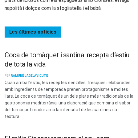
plats deliciosos com els espaguetis amb cloïsses, el ragù
napolità i dolços com la sfogliatella i el babà.
Les últimes
notícies
Coca de tomàquet i sardina: recepta d’estiu
de tota la vida
PER
RAMUNÉ JAGELAVICUTE
Quan arriba l'estiu, les receptes senzilles, fresques i elaborades
amb ingredients de temporada prenen protagonisme a moltes
llars. La coca de tomàquet és un dels plats més tradicionals de la
gastronomia mediterrània, una elaboració que combina el sabor
del tomàquet madur amb la intensitat de les sardines i la
textura...