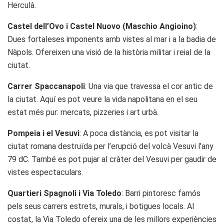
Herculà.
Castel dell’Ovo i Castel Nuovo (Maschio Angioino)
:
Dues fortaleses imponents amb vistes al mar i a la badia de
Nàpols. Ofereixen una visió de la història militar i reial de la
ciutat.
Carrer Spaccanapoli
: Una via que travessa el cor antic de
la ciutat. Aquí es pot veure la vida napolitana en el seu
estat més pur: mercats, pizzeries i art urbà.
Pompeia i el Vesuvi
: A poca distància, es pot visitar la
ciutat romana destruïda per l’erupció del volcà Vesuvi l’any
79 dC. També es pot pujar al cràter del Vesuvi per gaudir de
vistes espectaculars.
Quartieri Spagnoli i Via Toledo
: Barri pintoresc famós
pels seus carrers estrets, murals, i botigues locals. Al
costat, la Via Toledo ofereix una de les millors experiències