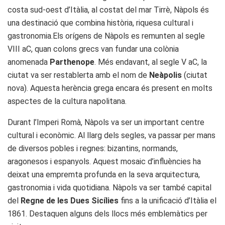
costa sud-oest d’Itàlia, al costat del mar Tirrè, Nàpols és
una destinació que combina història, riquesa cultural i
gastronomia.Els orígens de Nàpols es remunten al segle
VIII aC, quan colons grecs van fundar una colònia
anomenada
Parthenope
. Més endavant, al segle V aC, la
ciutat va ser restablerta amb el nom de
Neàpolis
(ciutat
nova). Aquesta herència grega encara és present en molts
aspectes de la cultura napolitana.
Durant l’Imperi Romà, Nàpols va ser un important centre
cultural i econòmic. Al llarg dels segles, va passar per mans
de diversos pobles i regnes: bizantins, normands,
aragonesos i espanyols. Aquest mosaic d’influències ha
deixat una empremta profunda en la seva arquitectura,
gastronomia i vida quotidiana. Nàpols va ser també capital
del
Regne de les Dues Sicílies
fins a la unificació d’Itàlia el
1861. Destaquen alguns dels llocs més emblemàtics per