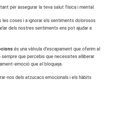
ortant per assegurar la teva salut física i mental.
s les coses i a ignorar els sentiments dolorosos.
rlar dels nostres sentiments ens pot ajudar a
ocions
és una vàlvula d’escapament que oferim al
-lo sempre que percebis que necessites alliberar
nsament-emoció que el bloqueja.
rar-nos dels atzucacs emocionals i els hàbits