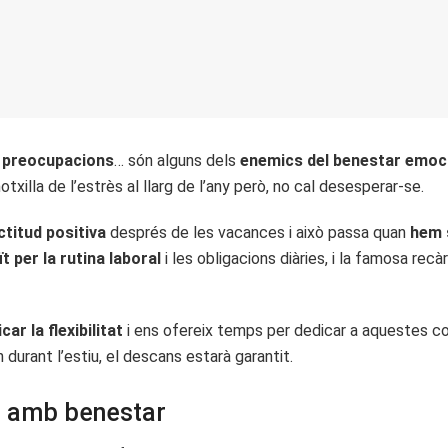
es preocupacions
… són alguns dels
enemics del benestar emoc
illa de l’estrès al llarg de l’any però, no cal desesperar-se.
ctitud positiva
després de les vacances i això passa quan
hem 
 per la rutina laboral
i les obligacions diàries, i la famosa rec
ar la flexibilitat
i ens ofereix temps per dedicar a aquestes co
urant l’estiu, el descans estarà garantit.
s amb benestar