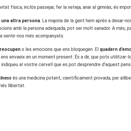
ivitat física, inclòs passejar, fer la neteja, anar al gimnàs, és imp
 una altra persona
. La majoria de la gent hem après a desar-no
mocions amb la persona adequada, pot ser molt sanador. A més, pa
 a sentir-nos més acompanyats.
preocupen
o les emocions que ens bloquegen. El
quadern d’em
e ens envaeix en un moment present. És a dir, que pots utilitzar
a, indiqueu al vostre cervell que es pot desprendre d’aquest pe
lness
és una medicina potent, científicament provada, per allibe
és llibertat.