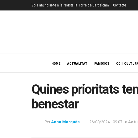
Vols anunciar-te a la revista la Torre de Barcelona?
Contacte
HOME
ACTUALITAT
FAMOSOS
OCI I CULTUR
Quines prioritats ten
benestar
Per
Anna Marquès
26/08/2024 - 09:07
a
Actu