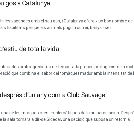
eu gos a Catalunya
 les vacances amb el seu gos, i Catalunya ofereix un bon nombre de 
ais habilitats perquè els animals puguin córrer, banyar-se i...
’estiu de tota la vida
 i elaborades amb ingredients de temporada prenen protagonisme a mol
ració que combina el sabor del tomàquet madur amb la intensitat de les
m després d’un any com a Club Sauvage
erar una de les marques més emblemàtiques de la nit barcelonina. Des
la sala tornarà a dir-se Sidecar, una decisió que suposa un retorn a...