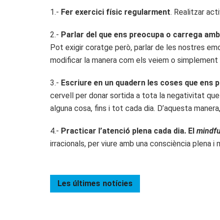
1.-
Fer exercici físic regularment
. Realitzar act
2.-
Parlar del que ens preocupa o carrega amb
Pot exigir coratge però, parlar de les nostres e
modificar la manera com els veiem o simplement
3.-
Escriure en un quadern les coses que ens 
cervell per donar sortida a tota la negativitat qu
alguna cosa, fins i tot cada dia. D’aquesta maner
4.-
Practicar l’atenció plena cada dia. El
mindfu
irracionals, per viure amb una consciència plena i m
Les últimes
notícies