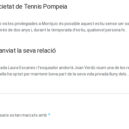
Societat de Tennis Pompeia
vistes privilegiades a Montjuïc és possible aquest estiu sense ser soci
prés de dos anys i, durant la temporada d'estiu, qualsevol persona hi...
anviat la seva relació
dada Laura Escanes i l’esquiador andorrà Joan Verdú viuen una de les 
la ha optat per mantenir bona part de la seva vida privada lluny dels...
*
saris estan marcats amb