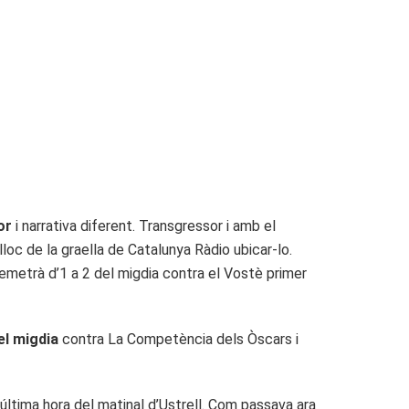
or
i narrativa diferent. Transgressor i amb el
lloc de la graella de Catalunya Ràdio ubicar-lo.
’emetrà d’1 a 2 del migdia contra el Vostè primer
el migdia
contra La Competència dels Òscars i
ltima hora del matinal d’Ustrell. Com passava ara