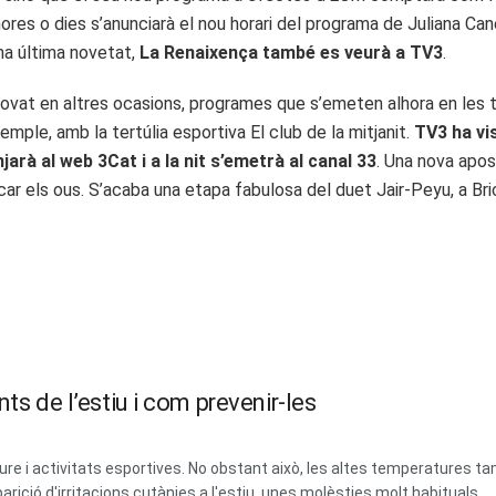
hores o dies s’anunciarà el nou horari del programa de Juliana C
na última novetat,
La Renaixença també es veurà a TV3
.
vat en altres ocasions, programes que s’emeten alhora en les tres
emple, amb la tertúlia esportiva El club de la mitjanit.
TV3 ha vis
arà al web 3Cat i a la nit s’emetrà al canal 33
. Una nova apos
ncar els ous. S’acaba una etapa fabulosa del duet Jair-Peyu, a Br
ts de l’estiu i com prevenir-les
lliure i activitats esportives. No obstant això, les altes temperatures tam
parició d'irritacions cutànies a l'estiu, unes molèsties molt habituals...