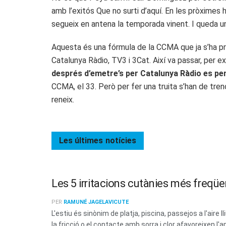
amb l’exitós Que no surti d’aquí. En les pròximes 
segueix en antena la temporada vinent. I queda u
Aquesta és una fórmula de la CCMA que ja s’ha pro
Catalunya Ràdio, TV3 i 3Cat. Així va passar, per ex
després d’emetre’s per Catalunya Ràdio es penj
CCMA, el 33. Però per fer una truita s’han de tre
reneix.
Les últimes
notícies
Les 5 irritacions cutànies més freqüen
PER
RAMUNÉ JAGELAVICUTE
L'estiu és sinònim de platja, piscina, passejos a l'aire 
la fricció o el contacte amb sorra i clor afavoreixen l'a