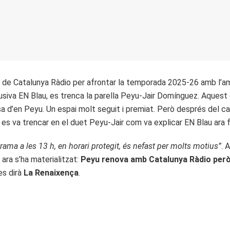
 de Catalunya Ràdio per afrontar la temporada 2025-26 amb l’ambi
siva EN Blau, es trenca la parella Peyu-Jair Domínguez. Aquest d
sa d’en Peyu. Un espai molt seguit i premiat. Però després del ca
a es va trencar en el duet Peyu-Jair com va explicar EN Blau ara f
ama a les 13 h, en horari protegit, és nefast per molts motius”
. 
ara s’ha materialitzat:
Peyu renova amb Catalunya Ràdio però
es dirà
La Renaixença
.