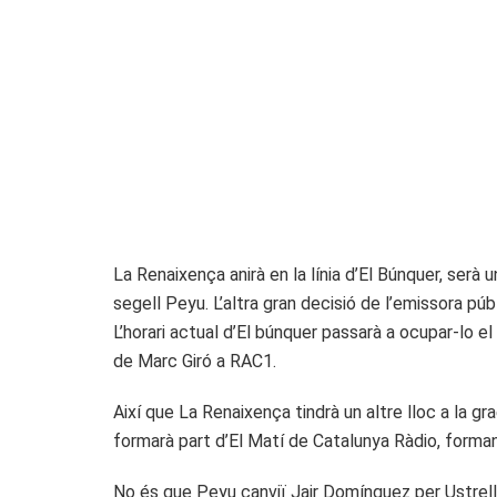
La Renaixença anirà en la línia d’El Búnquer, serà 
segell Peyu. L’altra gran decisió de l’emissora púb
L’horari actual d’El búnquer passarà a ocupar-lo e
de Marc Giró a RAC1.
Així que La Renaixença tindrà un altre lloc a la gra
formarà part d’El Matí de Catalunya Ràdio, forma
No és que Peyu canviï Jair Domínguez per Ustrell