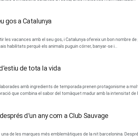
eu gos a Catalunya
 les vacances amb el seu gos, i Catalunya ofereix un bon nombre de 
ais habilitats perquè els animals puguin córrer, banyar-se i...
’estiu de tota la vida
 i elaborades amb ingredients de temporada prenen protagonisme a mol
ració que combina el sabor del tomàquet madur amb la intensitat de les
m després d’un any com a Club Sauvage
erar una de les marques més emblemàtiques de la nit barcelonina. Des