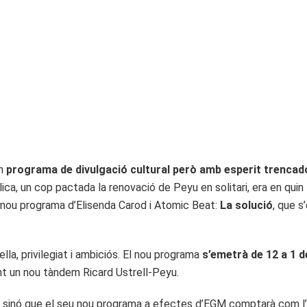
un
programa de divulgació cultural però amb esperit trencad
lica, un cop pactada la renovació de Peyu en solitari, era en quin 
l nou programa d’Elisenda Carod i Atomic Beat:
La solució
, que s
ella, privilegiat i ambiciós. El nou programa
s’emetrà de 12 a 1 d
nt un nou tàndem Ricard Ustrell-Peyu.
 sinó que el seu nou programa a efectes d’EGM comptarà com l’ú