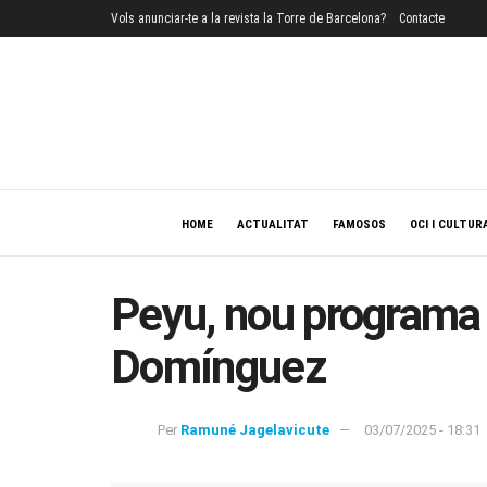
Vols anunciar-te a la revista la Torre de Barcelona?
Contacte
HOME
ACTUALITAT
FAMOSOS
OCI I CULTUR
Peyu, nou programa a
Domínguez
Per
Ramuné Jagelavicute
03/07/2025 - 18:31