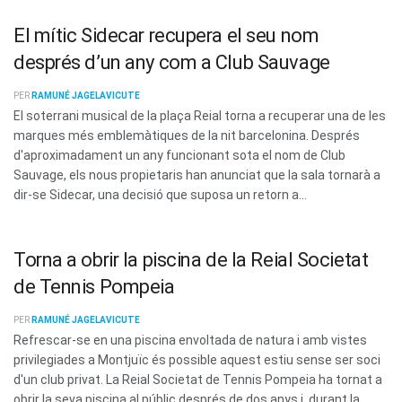
El mític Sidecar recupera el seu nom
després d’un any com a Club Sauvage
PER
RAMUNÉ JAGELAVICUTE
El soterrani musical de la plaça Reial torna a recuperar una de les
marques més emblemàtiques de la nit barcelonina. Després
d'aproximadament un any funcionant sota el nom de Club
Sauvage, els nous propietaris han anunciat que la sala tornarà a
dir-se Sidecar, una decisió que suposa un retorn a...
Torna a obrir la piscina de la Reial Societat
de Tennis Pompeia
PER
RAMUNÉ JAGELAVICUTE
Refrescar-se en una piscina envoltada de natura i amb vistes
privilegiades a Montjuïc és possible aquest estiu sense ser soci
d'un club privat. La Reial Societat de Tennis Pompeia ha tornat a
obrir la seva piscina al públic després de dos anys i, durant la