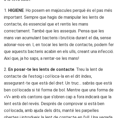
1.
HIGIENE
. Ho posem en majúscules perquè és el pas més
important. Sempre que hagis de manipular les lents de
contacte, és essencial que et rentis les mans
correctament. També que les assequis. Pensa que les
mans van acumulant bacteris i brutícia durant el dia, sense
adonar-nos-en. I, en tocar les lents de contacte, podem fer
que aquests bacteris acabin en els ulls, creant una infecció.
Així que, ja ho saps, a rentar-se les mans!
2.
En posar-te les lents de contacte
. Treu la lent de
contacte de l’estoig i col·loca-la en el dit índex,
assegurant-te que està del dret. Un truc… sabràs que està
ben col·locada si té forma de bol. Mentre que una forma de
«V» amb els cantons que s’obren cap a fora indicarà que la
lent està del revés. Després de comprovar si està ben
col·locada, amb ajuda dels dits, manté les parpelles
obertes i introdueix la lent de contacte en l’ull. Una vegada