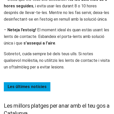
hores seguides
, i evita usar-les durant 8 o 10 hores
després de llevar-te-les. Mentre no les fas servir, deixa-les
desinfectant-se en l’estoig en remull amb la solució única.
–
Neteja l’estoig!
El moment ideal és quan estàs usant les
lents de contacte. Esbandeix el porta-lents amb solució
única i que
s’assequi a l’aire
.
Sobretot, cuida sempre bé dels teus ulls. Si notes
qualsevol molèstia, no utilitzis les lents de contacte i visita
un oftalmòleg per a evitar lesions.
Les últimes
notícies
Les millors platges per anar amb el teu gos a
Catalunya