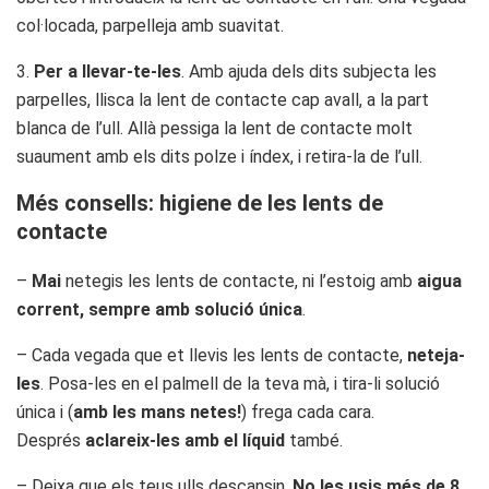
col·locada, parpelleja amb suavitat.
3.
Per a llevar-te-les
. Amb ajuda dels dits subjecta les
parpelles, llisca la lent de contacte cap avall, a la part
blanca de l’ull. Allà pessiga la lent de contacte molt
suaument amb els dits polze i índex, i retira-la de l’ull.
Més consells: higiene de les lents de
contacte
–
Mai
netegis les lents de contacte, ni l’estoig amb
aigua
corrent, sempre amb solució única
.
– Cada vegada que et llevis les lents de contacte,
neteja-
les
. Posa-les en el palmell de la teva mà, i tira-li solució
única i (
amb les mans netes!
) frega cada cara.
Després
aclareix-les amb el líquid
també.
– Deixa que els teus ulls descansin.
No les usis més de 8