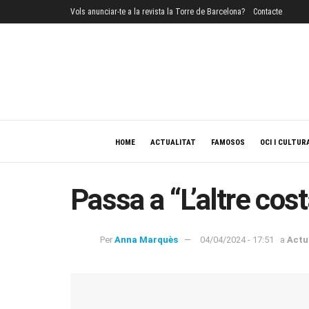
Vols anunciar-te a la revista la Torre de Barcelona?
Contacte
HOME
ACTUALITAT
FAMOSOS
OCI I CULTUR
Passa a “L’altre cos
Per
Anna Marquès
04/04/2024 - 17:51
a
Actu