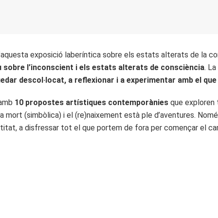
d’aquesta exposició laberíntica sobre els estats alterats de la con
 sobre l’inconscient i els estats alterats de consciència
. La
uedar descol·locat, a reflexionar i a experimentar amb el que
ó amb
10 propostes artístiques contemporànies
que exploren t
e la mort (simbòlica) i el (re)naixement està ple d’aventures. Nom
itat, a disfressar tot el que portem de fora per començar el camí