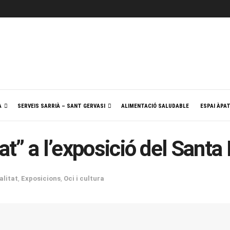
A
SERVEIS SARRIÀ – SANT GERVASI
ALIMENTACIÓ SALUDABLE
ESPAI ÀPA
tat” a l’exposició del Sant
alitat
,
Exposicions
,
Oci i cultura