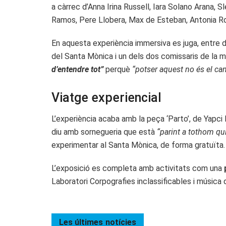
a càrrec d’Anna Irina Russell, Iara Solano Arana,
Ramos, Pere Llobera, Max de Esteban, Antonia Ro
En aquesta experiència immersiva es juga, entre d
del Santa Mònica i un dels dos comissaris de la 
d’entendre tot”
perquè
“potser aquest no és el ca
Viatge experiencial
L’experiència acaba amb la peça ‘Parto’, de Yapc
diu amb sornegueria que està
“parint a tothom qui
experimentar al Santa Mònica, de forma gratuïta.
L’exposició es completa amb activitats com una
Laboratori Corpografies inclassificables i música 
Les últimes
notícies