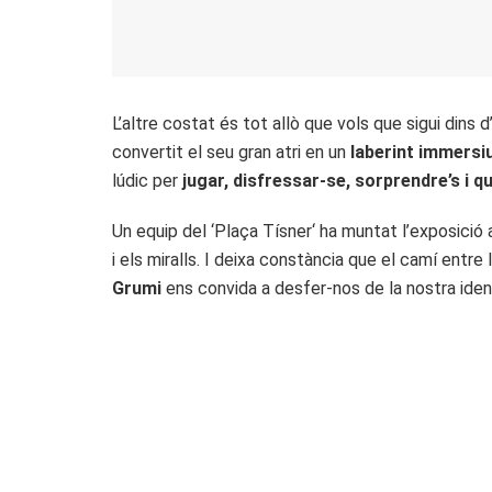
L’altre costat és tot allò que vols que sigui dins 
convertit el seu gran atri en un
laberint immersiu
lúdic per
jugar, disfressar-se, sorprendre’s i q
Un equip del ‘Plaça Tísner‘ ha muntat l’exposici
i els miralls. I deixa constància que el camí entr
Grumi
ens convida a desfer-nos de la nostra ident