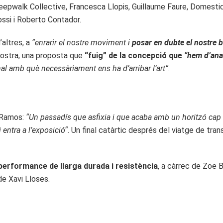
 Sleepwalk Collective, Francesca Llopis, Guillaume Faure, Domesti
ssi i Roberto Contador.
’altres, a
“enrarir el nostre moviment i
posar en dubte el nostre 
mostra, una proposta que
“fuig” de la concepció que
“hem d’ana
nal amb què necessàriament ens ha d’arribar l’art”
.
i Ramos:
“Un passadís que asfixia i que acaba amb un horitzó cap 
 entra a l’exposició“
. Un final catàrtic després del viatge de tra
performance de llarga durada i resistència
, a càrrec de Zoe 
de Xavi Lloses.