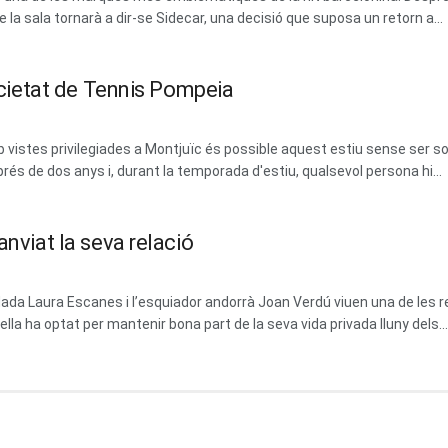
la sala tornarà a dir-se Sidecar, una decisió que suposa un retorn a...
Societat de Tennis Pompeia
vistes privilegiades a Montjuïc és possible aquest estiu sense ser soci
prés de dos anys i, durant la temporada d'estiu, qualsevol persona hi...
anviat la seva relació
dada Laura Escanes i l’esquiador andorrà Joan Verdú viuen una de les 
la ha optat per mantenir bona part de la seva vida privada lluny dels...