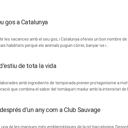
eu gos a Catalunya
 les vacances amb el seu gos, i Catalunya ofereix un bon nombre de 
ais habilitats perquè els animals puguin córrer, banyar-se i...
’estiu de tota la vida
 i elaborades amb ingredients de temporada prenen protagonisme a mol
ració que combina el sabor del tomàquet madur amb la intensitat de les
m després d’un any com a Club Sauvage
erar una de les marques més emblemàtiques de la nit barcelonina. Des