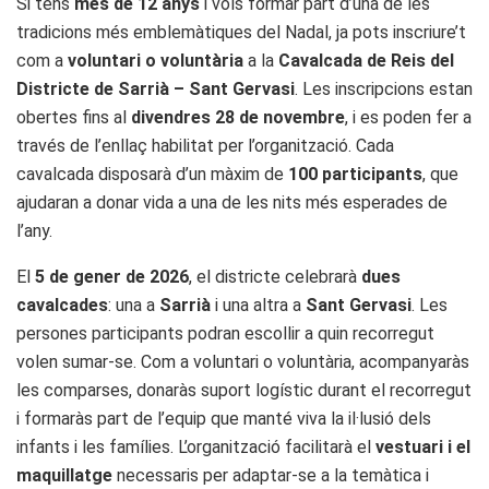
Si tens
més de 12 anys
i vols formar part d’una de les
tradicions més emblemàtiques del Nadal, ja pots inscriure’t
com a
voluntari o voluntària
a la
Cavalcada de Reis del
Districte de Sarrià – Sant Gervasi
. Les inscripcions estan
obertes fins al
divendres 28 de novembre
, i es poden fer a
través de l’enllaç habilitat per l’organització. Cada
cavalcada disposarà d’un màxim de
100 participants
, que
ajudaran a donar vida a una de les nits més esperades de
l’any.
El
5 de gener de 2026
, el districte celebrarà
dues
cavalcades
: una a
Sarrià
i una altra a
Sant Gervasi
. Les
persones participants podran escollir a quin recorregut
volen sumar-se. Com a voluntari o voluntària, acompanyaràs
les comparses, donaràs suport logístic durant el recorregut
i formaràs part de l’equip que manté viva la il·lusió dels
infants i les famílies. L’organització facilitarà el
vestuari i el
maquillatge
necessaris per adaptar-se a la temàtica i