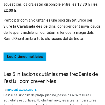
aquest cas, caldrà estar disponible entre les
13.30 h i les
22.00 h
.
Participar com a voluntari és una oportunitat única per
viure la Cavalcada des de dins
, conèixer gent nova, gaudir
de l’esperit nadalenc i contribuir a fer que la màgia dels
Reis d’Orient arribi a tots els racons del districte.
Les últimes
notícies
Les 5 irritacions cutànies més freqüents de
l’estiu i com prevenir-les
PER
RAMUNÉ JAGELAVICUTE
L'estiu és sinònim de platja, piscina, passejos a l'aire lliure i
activitats esportives. No obstant això, les altes temperatures