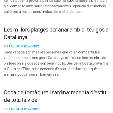
també posen a prova la pell. La calor, la suor, la humitat, la fricció
o el contacte amb sorra i clor afavoreixen l'aparició d'irritacions
cutànies a l'estiu, unes molèsties molt habituals...
Les millors platges per anar amb el teu gos a
Catalunya
PER
RAMUNÉ JAGELAVICUTE
Cada vegada són més les persones que volen compartir les
vacances amb el seu gos, i Catalunya ofereix un bon nombre de
platges on els gossos són benvinguts. Des de la Costa Brava fins
al Delta de l'Ebre, hi ha desenes d'espais habilitats perquè els
animals puguin córrer, banyar-se i...
Coca de tomàquet i sardina: recepta d’estiu
de tota la vida
PER
RAMUNÉ JAGELAVICUTE