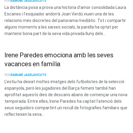
PER
RAMUNÉ JAGELAVICUTE
La distància posa a prova una història d’amor consolidada Laura
Escanes i l’esquiador andorrà Joan Verdú viuen una de les
relacions més discretes del panorama mediàtic. Tot i compartir
alguns moments a les xarxes socials, la parella ha optat per
mantenir bona part de la seva vida privada lluny dels...
Irene Paredes emociona amb les seves
vacances en família
PER
RAMUNÉ JAGELAVICUTE
L'estiu ha deixat moltes imatges dels futbolistes de la selecció
espanyola, però les jugadores del Barça femení també han
aprofitat aquests dies de descans abans de començar una nova
temporada. Entre elles, Irene Paredes ha captat l'atenció dels
seus seguidors compartint un recull de fotografies familiars que
reflecteixen la seva...