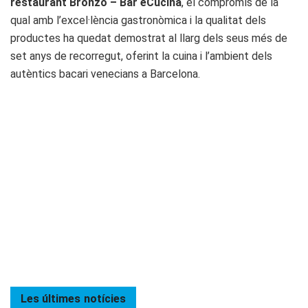
restaurant Bronzo – Bar eCucina
, el compromís de la
qual amb l’excel·lència gastronòmica i la qualitat dels
productes ha quedat demostrat al llarg dels seus més de
set anys de recorregut, oferint la cuina i l’ambient dels
autèntics bacari venecians a Barcelona.
Les últimes
notícies