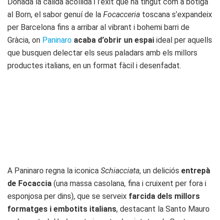
Donada la càlida acollida i l’èxit que ha tingut com a botiga
al Born, el sabor genuí de la
Focacceria
toscana s’expandeix
per Barcelona fins a arribar al vibrant i bohemi barri de
Gràcia, on
Paninaro
acaba d’obrir un espai
ideal per aquells
que busquen delectar els seus paladars amb els millors
productes italians, en un format fàcil i desenfadat.
A Paninaro regna la iconica
Schiacciata
, un deliciós
entrepà
de Focaccia
(una massa casolana, fina i cruixent per fora i
esponjosa per dins), que se serveix
farcida dels millors
formatges i embotits italians
, destacant la Santo Mauro