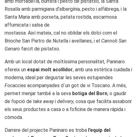
amb mortadel·la, burrata i pesto de pistatxo, la Santa
Rosalía amb parmigiana d’albergínia, pesto i alfàbrega, i la
Santa Maria amb porxeta, patata rostida, escarmosa
affumicata i salsa de
mostassa. Així mateix, cal no oblidar els dolci com el
Brioche San Pietro de Nutella i avellanes, i el
Cannoli San
Genaro
farcit de pistatxo.
Amb un local dotat de moltíssima personalitat, Paninaro
ofereix un
espai molt acollidor
, amb una estètica cuidada i
moderna, ideal per degustar les seves estupendes
Focaccies
acompanyades d´un got de vi Toscano. A més,
permet menjar també a la seva
botiga del Born
, o gaudir
de l’opció de
take away
i
delivery
, cosa que facilita assaborir
els seus productes a casa o a l’oficina de manera ràpida i
còmoda.
Darrere del projecte Paninaro es troba
l’equip del