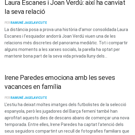
Laura Escanes i Joan Verdú: així ha canviat
la seva relació
PER
RAMUNÉ JAGELAVICUTE
La distància posa a prova una història d’amor consolidada Laura
Escanes i l’esquiador andorrà Joan Verdú viuen una de les
relacions més discretes del panorama mediàtic. Tot i compartir
alguns moments a les xarxes socials, la parella ha optat per
mantenir bona part de la seva vida privada lluny dels...
Irene Paredes emociona amb les seves
vacances en família
PER
RAMUNÉ JAGELAVICUTE
L'estiu ha deixat moltes imatges dels futbolistes de la selecció
espanyola, però les jugadores del Barça femení també han
aprofitat aquests dies de descans abans de començar una nova
temporada. Entre elles, Irene Paredes ha captat l'atenció dels
seus seguidors compartint un recull de fotografies familiars que