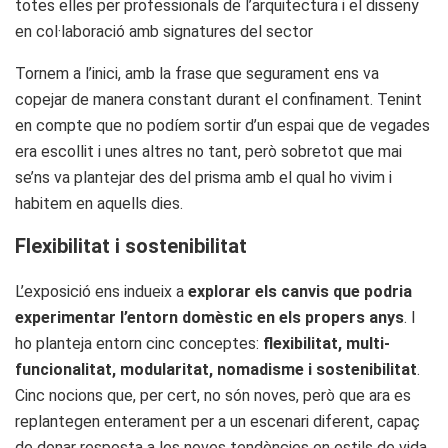
totes elles per professionals de l’arquitectura i el disseny
en col·laboració amb signatures del sector
Tornem a l’inici, amb la frase que segurament ens va
copejar de manera constant durant el confinament. Tenint
en compte que no podíem sortir d’un espai que de vegades
era escollit i unes altres no tant, però sobretot que mai
se’ns va plantejar des del prisma amb el qual ho vivim i
habitem en aquells dies.
Flexibilitat i sostenibilitat
L’exposició ens indueix a
explorar els canvis que podria
experimentar l’entorn domèstic en els propers anys
. I
ho planteja entorn cinc conceptes:
flexibilitat, multi-
funcionalitat, modularitat, nomadisme i sostenibilitat
.
Cinc nocions que, per cert, no són noves, però que ara es
replantegen enterament per a un escenari diferent, capaç
de donar resposta a les noves tendències en estils de vida,