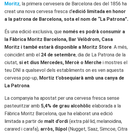
Moritz
, la primera cervesera de Barcelona des del 1856 ha
creat una nova cervesa fresca d’
edició limitada en honor
a la patrona de Barcelona, sota el nom de “La Patrona”.
És una edició exclusiva, que
només es podrà consumir a
la Fàbrica Moritz Barcelona, ​​Bar Velòdrom, Casa
Moritz i també estarà disponible a Moritz Store
. A més,
coincidint amb el
24 de setembre
, dia de La Patrona de la
ciutat,
si et dius Mercedes, Mercè o Merche
i mostres el
teu DNI a qualsevol dels establiments on es ven aquesta
cervesa pop-up,
Mortiz t’obsequiarà amb una canya de
La Patrona
.
La companyia ha apostat per una cervesa fresca sense
pasteuritzar amb
5,4% de grau alcohòlic
elaborada a la
Fàbrica Moritz Barcelona, ​​que ha elaborat una edició
limitada a partir de
malt d’ordi
(extra pàl·lid, melanoidina,
carared i carafa),
arròs, llúpol
(Nugget, Saaz, Simcoe, Citra