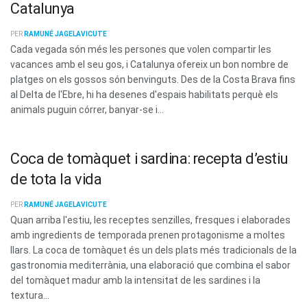
Catalunya
PER
RAMUNÉ JAGELAVICUTE
Cada vegada són més les persones que volen compartir les
vacances amb el seu gos, i Catalunya ofereix un bon nombre de
platges on els gossos són benvinguts. Des de la Costa Brava fins
al Delta de l'Ebre, hi ha desenes d'espais habilitats perquè els
animals puguin córrer, banyar-se i...
Coca de tomàquet i sardina: recepta d’estiu
de tota la vida
PER
RAMUNÉ JAGELAVICUTE
Quan arriba l'estiu, les receptes senzilles, fresques i elaborades
amb ingredients de temporada prenen protagonisme a moltes
llars. La coca de tomàquet és un dels plats més tradicionals de la
gastronomia mediterrània, una elaboració que combina el sabor
del tomàquet madur amb la intensitat de les sardines i la
textura...