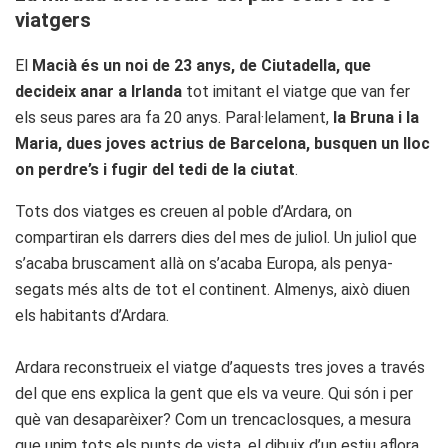
viatgers
El
Macià és un noi de 23 anys, de Ciutadella, que
decideix anar a Irlanda
tot imitant el viatge que van fer
els seus pares ara fa 20 anys. Paral·lelament,
la Bruna i la
Maria, dues joves actrius de Barcelona, busquen un lloc
on perdre’s i fugir del tedi de la ciutat
.
Tots dos viatges es creuen al poble d’Ardara, on
compartiran els darrers dies del mes de juliol. Un juliol que
s’acaba bruscament allà on s’acaba Europa, als penya-
segats més alts de tot el continent. Almenys, això diuen
els habitants d’Ardara.
Ardara reconstrueix el viatge d’aquests tres joves a través
del que ens explica la gent que els va veure. Qui són i per
què van desaparèixer? Com un trencaclosques, a mesura
que unim tots els punts de vista, el dibuix d’un estiu aflora.