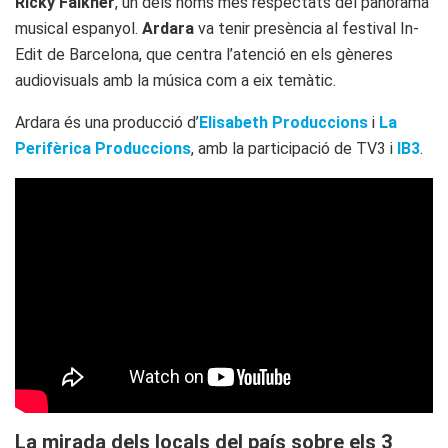
Ricky Falkner
, un dels noms més respectats del panorama
musical espanyol.
Ardara
va tenir presència al festival In-
Edit de Barcelona, que centra l’atenció en els gèneres
audiovisuals amb la música com a eix temàtic.
Ardara és una producció d’
Elisabeth Produccions
i
La
Perifèrica Produccions
, amb la participació de TV3 i
IB3
.
La mirada dels locals del país sobre els 3