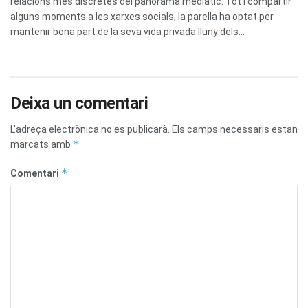
relacions més discretes del panorama mediàtic. Tot i compartir
alguns moments a les xarxes socials, la parella ha optat per
mantenir bona part de la seva vida privada lluny dels...
Deixa un comentari
L'adreça electrònica no es publicarà.
Els camps necessaris estan
*
marcats amb
*
Comentari