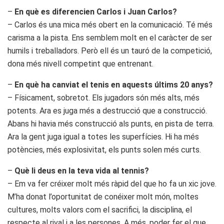
–
En què es diferencien Carlos i Juan Carlos?
– Carlos és una mica més obert en la comunicació. Té més
carisma a la pista. Ens semblem molt en el caràcter de ser
humils i treballadors. Però ell és un tauró de la competició,
dona més nivell competint que entrenant.
–
En què ha canviat el tenis en aquests últims 20 anys?
– Físicament, sobretot. Els jugadors són més alts, més
potents. Ara es juga més a destrucció que a construcció.
Abans hi havia més construcció als punts, en pista de terra.
Ara la gent juga igual a totes les superfícies. Hi ha més
potències, més explosivitat, els punts solen més curts.
–
Què li deus en la teva vida al tennis?
– Em va fer créixer molt més ràpid del que ho fa un xic jove.
M’ha donat l’oportunitat de conéixer molt món, moltes
cultures, molts valors com el sacrifici, la disciplina, el
respecte al rival i a les persones. A més, poder fer el que