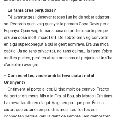
–
La fama crea perjudicis?
– Té avantatges i desavantatges i un ha de saber adaptar-
se. Recordo quan vaig guanyar la primera Copa Davis per a
Espanya. Quan vaig tornar a casa no podia ni sortir perquè
era una cosa molt impactant. De sobte em vaig convertir
en algú superconegut a qui la gent admirava. Era una mica
caòtic. Ja no tens privacitat, no tens calma… la fama t’obre
moltes portes, però en altres ocasions et perjudica. Un s’ha
d’adaptar i avançar.
–
Com és el teu vincle amb la teva ciutat natal
Ontinyent?
– Ontinyent el porto al cor. Li tinc molt de carinyo. Tracto
de portar els meus fills a la Fira, al Bou, als Moros i Cristians.
La meva família és d’aquí. Vaig sempre que puc. És una
ciutat que estarà sempre dins meu. Les festes em
connecten perquè veig la gent de sempre i em demostren