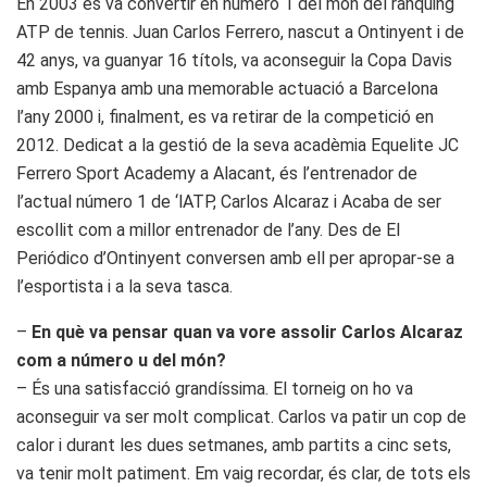
En 2003 es va convertir en número 1 del món del rànquing
ATP de tennis. Juan Carlos Ferrero, nascut a Ontinyent i de
42 anys, va guanyar 16 títols, va aconseguir la Copa Davis
amb Espanya amb una memorable actuació a Barcelona
l’any 2000 i, finalment, es va retirar de la competició en
2012. Dedicat a la gestió de la seva acadèmia Equelite JC
Ferrero Sport Academy a Alacant, és l’entrenador de
l’actual número 1 de ‘lATP, Carlos Alcaraz i Acaba de ser
escollit com a millor entrenador de l’any. Des de El
Periódico d’Ontinyent conversen amb ell per apropar-se a
l’esportista i a la seva tasca.
–
En què va pensar quan va vore assolir Carlos Alcaraz
com a número u del món?
– És una satisfacció grandíssima. El torneig on ho va
aconseguir va ser molt complicat. Carlos va patir un cop de
calor i durant les dues setmanes, amb partits a cinc sets,
va tenir molt patiment. Em vaig recordar, és clar, de tots els