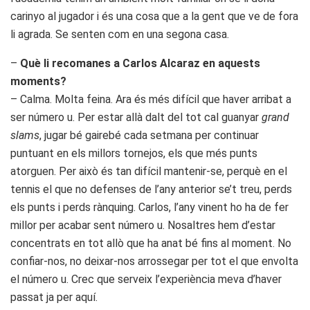
carinyo al jugador i és una cosa que a la gent que ve de fora
li agrada. Se senten com en una segona casa.
–
Què li recomanes a Carlos Alcaraz en aquests
moments?
– Calma. Molta feina. Ara és més difícil que haver arribat a
ser número u. Per estar allà dalt del tot cal guanyar
grand
slams
, jugar bé gairebé cada setmana per continuar
puntuant en els millors tornejos, els que més punts
atorguen. Per això és tan difícil mantenir-se, perquè en el
tennis el que no defenses de l’any anterior se’t treu, perds
els punts i perds rànquing. Carlos, l’any vinent ho ha de fer
millor per acabar sent número u. Nosaltres hem d’estar
concentrats en tot allò que ha anat bé fins al moment. No
confiar-nos, no deixar-nos arrossegar per tot el que envolta
el número u. Crec que serveix l’experiència meva d’haver
passat ja per aquí.