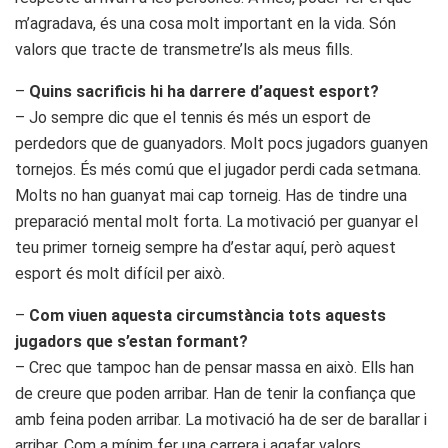
m’agradava, és una cosa molt important en la vida. Són
valors que tracte de transmetre’ls als meus fills.
–
Quins sacrificis hi ha darrere d’aquest esport?
– Jo sempre dic que el tennis és més un esport de
perdedors que de guanyadors. Molt pocs jugadors guanyen
tornejos. És més comú que el jugador perdi cada setmana.
Molts no han guanyat mai cap torneig. Has de tindre una
preparació mental molt forta. La motivació per guanyar el
teu primer torneig sempre ha d’estar aquí, però aquest
esport és molt difícil per això.
–
Com viuen aquesta circumstància tots aquests
jugadors que s’estan formant?
– Crec que tampoc han de pensar massa en això. Ells han
de creure que poden arribar. Han de tenir la confiança que
amb feina poden arribar. La motivació ha de ser de barallar i
arribar. Com a mínim fer una carrera i agafar valors.