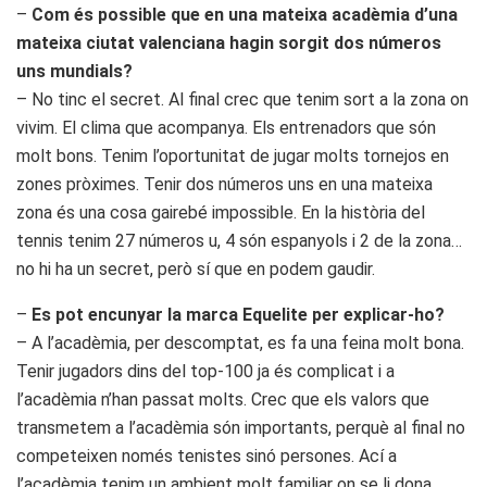
–
Com és possible que en una mateixa acadèmia d’una
mateixa ciutat valenciana hagin sorgit dos números
uns mundials?
– No tinc el secret. Al final crec que tenim sort a la zona on
vivim. El clima que acompanya. Els entrenadors que són
molt bons. Tenim l’oportunitat de jugar molts tornejos en
zones pròximes. Tenir dos números uns en una mateixa
zona és una cosa gairebé impossible. En la història del
tennis tenim 27 números u, 4 són espanyols i 2 de la zona…
no hi ha un secret, però sí que en podem gaudir.
–
Es pot encunyar la marca Equelite per explicar-ho?
– A l’acadèmia, per descomptat, es fa una feina molt bona.
Tenir jugadors dins del top-100 ja és complicat i a
l’acadèmia n’han passat molts. Crec que els valors que
transmetem a l’acadèmia són importants, perquè al final no
competeixen només tenistes sinó persones. Ací a
l’acadèmia tenim un ambient molt familiar on se li dona