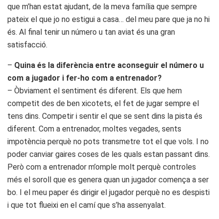
que m’han estat ajudant, de la meva família que sempre
pateix el que jo no estigui a casa… del meu pare que ja no hi
és. Al final tenir un número u tan aviat és una gran
satisfacció.
–
Quina és la diferència entre aconseguir el número u
com a jugador i fer-ho com a entrenador?
– Òbviament el sentiment és diferent. Els que hem
competit des de ben xicotets, el fet de jugar sempre el
tens dins. Competir i sentir el que se sent dins la pista és
diferent. Com a entrenador, moltes vegades, sents
impotència perquè no pots transmetre tot el que vols. I no
poder canviar gaires coses de les quals estan passant dins.
Però com a entrenador m’omple molt perquè controles
més el soroll que es genera quan un jugador comença a ser
bo. I el meu paper és dirigir el jugador perquè no es despisti
i que tot flueixi en el camí que s’ha assenyalat.