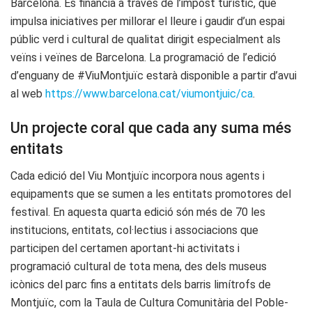
Barcelona. Es financia a través de l’impost turístic, que
impulsa iniciatives per millorar el lleure i gaudir d’un espai
públic verd i cultural de qualitat dirigit especialment als
veïns i veïnes de Barcelona. La programació de l’edició
d’enguany de #ViuMontjuïc estarà disponible a partir d’avui
al web
https://www.barcelona.cat/viumontjuic/ca
.
Un projecte coral que cada any suma més
entitats
Cada edició del Viu Montjuïc incorpora nous agents i
equipaments que se sumen a les entitats promotores del
festival. En aquesta quarta edició són més de 70 les
institucions, entitats, col·lectius i associacions que
participen del certamen aportant-hi activitats i
programació cultural de tota mena, des dels museus
icònics del parc fins a entitats dels barris limítrofs de
Montjuïc, com la Taula de Cultura Comunitària del Poble-