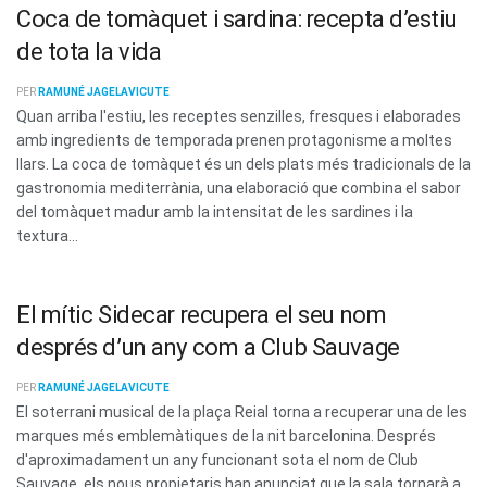
Coca de tomàquet i sardina: recepta d’estiu
de tota la vida
PER
RAMUNÉ JAGELAVICUTE
Quan arriba l'estiu, les receptes senzilles, fresques i elaborades
amb ingredients de temporada prenen protagonisme a moltes
llars. La coca de tomàquet és un dels plats més tradicionals de la
gastronomia mediterrània, una elaboració que combina el sabor
del tomàquet madur amb la intensitat de les sardines i la
textura...
El mític Sidecar recupera el seu nom
després d’un any com a Club Sauvage
PER
RAMUNÉ JAGELAVICUTE
El soterrani musical de la plaça Reial torna a recuperar una de les
marques més emblemàtiques de la nit barcelonina. Després
d'aproximadament un any funcionant sota el nom de Club
Sauvage, els nous propietaris han anunciat que la sala tornarà a