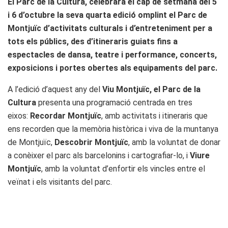
El Parc de la Cultura, celebrarà el cap de setmana del 5
i 6 d’octubre la seva quarta edició omplint el Parc de
Montjuïc d’activitats culturals i d’entreteniment per a
tots els públics, des d’itineraris guiats fins a
espectacles de dansa, teatre i performance, concerts,
exposicions i portes obertes als equipaments del parc.
A l’edició d’aquest any del
Viu Montjuïc, el Parc de la
Cultura
presenta una programació centrada en tres
eixos:
Recordar Montjuïc
, amb activitats i itineraris que
ens recorden que la memòria històrica i viva de la muntanya
de Montjuïc,
Descobrir Montjuïc
, amb la voluntat de donar
a conèixer el parc als barcelonins i cartografiar-lo, i
Viure
Montjuïc
, amb la voluntat d’enfortir els vincles entre el
veïnat i els visitants del parc.