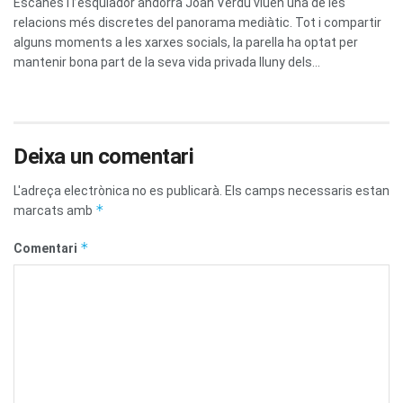
Escanes i l’esquiador andorrà Joan Verdú viuen una de les
relacions més discretes del panorama mediàtic. Tot i compartir
alguns moments a les xarxes socials, la parella ha optat per
mantenir bona part de la seva vida privada lluny dels...
Deixa un comentari
L'adreça electrònica no es publicarà.
Els camps necessaris estan
*
marcats amb
*
Comentari