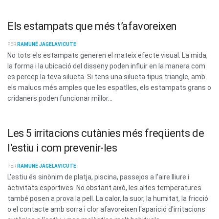
Els estampats que més t’afavoreixen
PER
RAMUNÉ JAGELAVICUTE
No tots els estampats generen el mateix efecte visual. La mida,
la forma i la ubicació del disseny poden influir en la manera com
es percep la teva silueta. Si tens una silueta tipus triangle, amb
els malucs més amples que les espatlles, els estampats grans o
cridaners poden funcionar millor...
Les 5 irritacions cutànies més freqüents de
l’estiu i com prevenir-les
PER
RAMUNÉ JAGELAVICUTE
L'estiu és sinònim de platja, piscina, passejos a l'aire lliure i
activitats esportives. No obstant això, les altes temperatures
també posen a prova la pell. La calor, la suor, la humitat, la fricció
o el contacte amb sorra i clor afavoreixen l'aparició d'irritacions