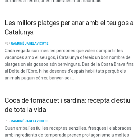
cutànies a l'estiu, unes molèsties molt habituals...
Les millors platges per anar amb el teu gos a
Catalunya
PER
RAMUNÉ JAGELAVICUTE
Cada vegada són més les persones que volen compartir les
vacances amb el seu gos, i Catalunya ofereix un bon nombre de
platges on els gossos són benvinguts. Des de la Costa Brava fins
al Delta de l'Ebre, hi ha desenes d'espais habilitats perquè els
animals puguin córrer, banyar-se i...
Coca de tomàquet i sardina: recepta d’estiu
de tota la vida
PER
RAMUNÉ JAGELAVICUTE
Quan arriba l'estiu, les receptes senzilles, fresques i elaborades
amb ingredients de temporada prenen protagonisme a moltes