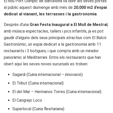
El nou Port Olímpic de Barcelona va obrir les seves portes
al públic aquest diumenge amb més de
20.000 m2 d’espai
dedicat al vianant, les terrasses i la gastronomia
.
Després d’una
Gran Festa Inaugural a El Moll de Mestral
,
amb música espectacles, tallers i jocs infantils, ja es pot
gaudir d’alguns dels seus principals atractius com El Balcó
Gastronòmic, un espai dedicat a la gastronomia amb 11
restaurants i 3 botigues, i que compta amb un mirador
panoràmic al Mediterrani. Entre els restaurants que han
obert aquí les seves noves sucursals es troben:
Sagardi (Cuina internacional – innovació)
El Tribut (Cuina internacional)
El del Mar – Hermanos Torres (Cuina internacional)
El Cangrejo Loco
Superlocal (Cuina flexitariana)