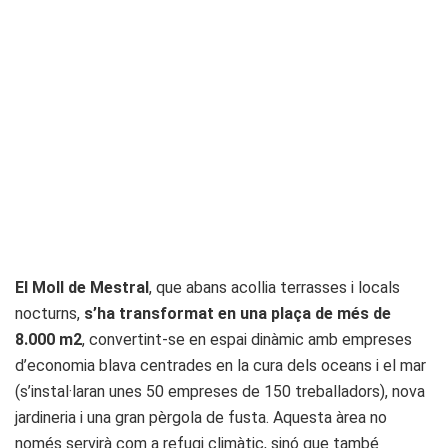
El Moll de Mestral
, que abans acollia terrasses i locals
nocturns,
s’ha transformat en una plaça de més de
8.000 m
2
, convertint-se en espai dinàmic amb empreses
d’economia blava centrades en la cura dels oceans i el mar
(s’instal·laran unes 50 empreses de 150 treballadors), nova
jardineria i una gran pèrgola de fusta. Aquesta àrea no
només servirà com a refugi climàtic, sinó que també