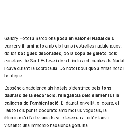
Gallery Hotel a Barcelona
posa en valor el Nadal dels
carrers il·luminats
amb els llums i estrelles nadalenques,
de les
botigues decorades,
de la
sopa de galets
, dels
canelons de Sant Esteve i dels brindis amb neules de Nadal
i cava durant la sobretaula. De hotel boutique a Xmas hotel
boutique.
L’essència nadalenca als hotels s’identifica pels t
ons
daurats de la decoració, l’elegància dels elements i la
calidesa de l’ambientació
. El daurat envellit, el coure, el
llautó i els punts decorats amb motius vegetals, la
il·luminació i l’artesania local ofereixen a autòctons i
visitants una immersió nadalenca genuïna.