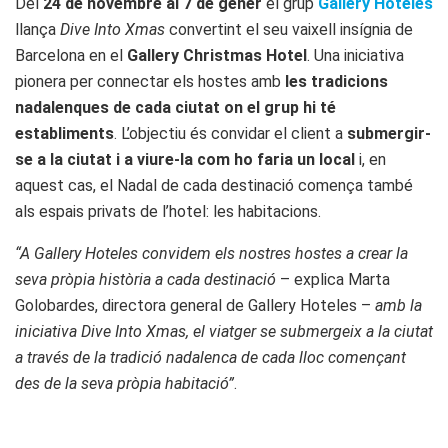
Del
24 de novembre al 7 de gener
el grup
Gallery Hoteles
llança
Dive Into Xmas
convertint el seu vaixell insígnia de
Barcelona en el
Gallery Christmas Hotel
. Una iniciativa
pionera per connectar els hostes amb
les tradicions
nadalenques de cada ciutat on el grup hi té
establiments
. L’objectiu és convidar el client a
submergir-
se a la ciutat i a viure-la com ho faria un local
i, en
aquest cas, el Nadal de cada destinació comença també
als espais privats de l’hotel: les habitacions.
“A Gallery Hoteles convidem els nostres hostes a crear la
seva pròpia història a cada destinació
– explica Marta
Golobardes, directora general de Gallery Hoteles –
amb la
iniciativa Dive Into Xmas, el viatger se submergeix a la ciutat
a través de la tradició nadalenca de cada lloc començant
des de la seva pròpia habitació”
.