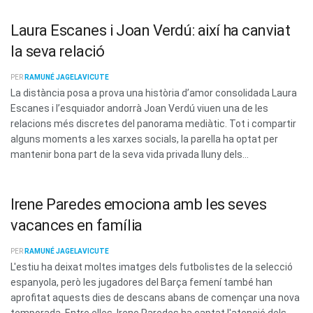
Laura Escanes i Joan Verdú: així ha canviat
la seva relació
PER
RAMUNÉ JAGELAVICUTE
La distància posa a prova una història d’amor consolidada Laura
Escanes i l’esquiador andorrà Joan Verdú viuen una de les
relacions més discretes del panorama mediàtic. Tot i compartir
alguns moments a les xarxes socials, la parella ha optat per
mantenir bona part de la seva vida privada lluny dels...
Irene Paredes emociona amb les seves
vacances en família
PER
RAMUNÉ JAGELAVICUTE
L'estiu ha deixat moltes imatges dels futbolistes de la selecció
espanyola, però les jugadores del Barça femení també han
aprofitat aquests dies de descans abans de començar una nova
temporada. Entre elles, Irene Paredes ha captat l'atenció dels