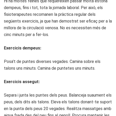
Hi ha moltes feines que requereixen passar molta estona
dempeus, fins i tot, tota la jornada laboral. Per això, els
fisioterapeutes recomanen la pràctica regular dels
següents exercicis, ja que han demostrat ser eficaç per a la
millora de la circulació venosa. No es necessiten més de
cinc minuts per a fer-los.
Exercicis dempeus:
Posa’t de puntes diverses vegades. Camina sobre els
talons uns minuts. Camina de puntetes uns minuts.
Exercicis assegut:
Separa i junta les puntes dels peus. Balanceja suaument els
peus, dels dits als talons. Eleva els talons donant-te suport
en la punta dels peus 20 vegades. Realitza massatges amb
aigua freda des del peu fins al genoll. Procura mantenir les