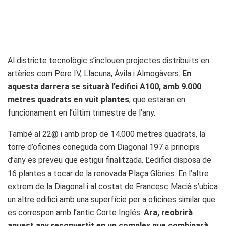
Al districte tecnològic s’inclouen projectes distribuïts en
artèries com Pere IV, Llacuna, Àvila i Almogàvers.
En
aquesta darrera se situarà l’edifici A100, amb 9.000
metres quadrats en vuit plantes
, que estaran en
funcionament en l’últim trimestre de l’any.
També al 22@ i amb prop de 14.000 metres quadrats, la
torre d’oficines coneguda com Diagonal 197 a principis
d’any es preveu que estigui finalitzada. L’edifici disposa de
16 plantes a tocar de la renovada Plaça Glòries. En l’altre
extrem de la Diagonal i al costat de Francesc Macià s’ubica
un altre edifici amb una superfície per a oficines similar que
es correspon amb l’antic Corte Inglés.
Ara, reobrirà
aquest any reconvertit en un complex que combinarà