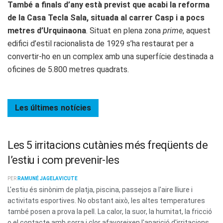
També a finals d’any està previst que acabi la reforma
de la Casa Tecla Sala, situada al carrer Casp i a pocs
metres d’Urquinaona
. Situat en plena zona
prime
, aquest
edifici d’estil racionalista de 1929 s’ha restaurat per a
convertir-ho en un complex amb una superfície destinada a
oficines de 5.800 metres quadrats.
Les últimes
notícies
Les 5 irritacions cutànies més freqüents de
l’estiu i com prevenir-les
PER
RAMUNÉ JAGELAVICUTE
L'estiu és sinònim de platja, piscina, passejos a l'aire lliure i
activitats esportives. No obstant això, les altes temperatures
també posen a prova la pell. La calor, la suor, la humitat, la fricció
o el contacte amb sorra i clor afavoreixen l'aparició d'irritacions